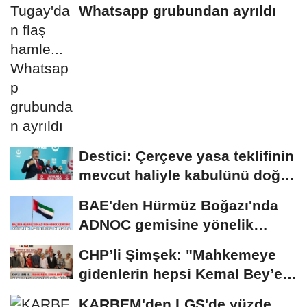
Whatsapp grubundan ayrıldı
Destici: Çerçeve yasa teklifinin
mevcut haliyle kabulünü doğru
bulmuyoruz
BAE'den Hürmüz Boğazı'nda
ADNOC gemisine yönelik
saldırıya kınama
CHP’li Şimşek: "Mahkemeye
gidenlerin hepsi Kemal Bey’e
oy vermemiş...
KARBEM'den LGS'de yüzde