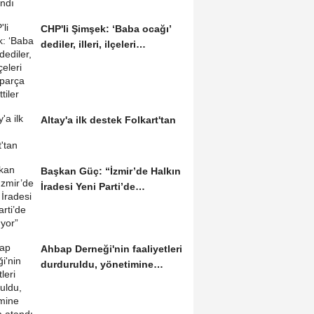
CHP'li Şimşek: ‘Baba ocağı’
dediler, illeri, ilçeleri
paramparça...
Altay'a ilk destek Folkart'tan
Başkan Güç: “İzmir’de Halkın
İradesi Yeni Parti’de
Buluşuyor”
Ahbap Derneği'nin faaliyetleri
durduruldu, yönetimine
kayyım atandı