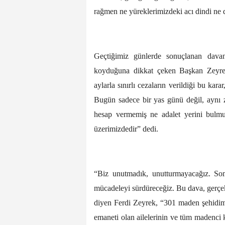
rağmen ne yüreklerimizdeki acı dindi ne de
Geçtiğimiz günlerde sonuçlanan davan
koyduğuna dikkat çeken Başkan Zeyrek, 
aylarla sınırlı cezaların verildiği bu ka
Bugün sadece bir yas günü değil, aynı
hesap vermemiş ne adalet yerini bulmuş
üzerimizdedir” dedi.
“Biz unutmadık, unutturmayacağız. Som
mücadeleyi sürdüreceğiz. Bu dava, gerçe
diyen Ferdi Zeyrek, “301 maden şehidimi
emaneti olan ailelerinin ve tüm madenci 