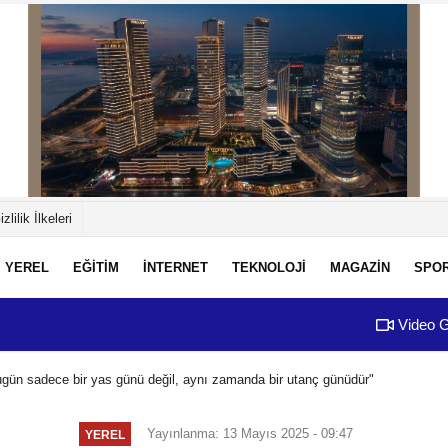
izlilik İlkeleri
YEREL
EĞİTİM
İNTERNET
TEKNOLOJİ
MAGAZİN
SPO
Video G
ugün sadece bir yas günü değil, aynı zamanda bir utanç günüdür"
Yayınlanma: 13 Mayıs 2025 - 09:47
YEREL