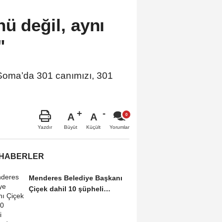
ü değil, aynı
"
 Soma’da 301 canımızı, 301
.
A
A
Büyüt
Küçült
Yazdır
Yorumlar
 HABERLER
Menderes Belediye Başkanı
Çiçek dahil 10 şüpheli
tutuklandı