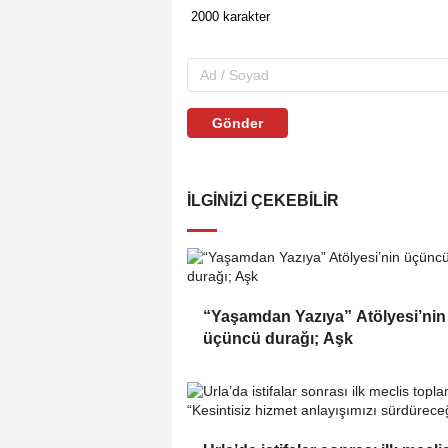
Gönder
İLGINIZI ÇEKEBILIR
“Yaşamdan Yazıya” Atölyesi’nin
üçüncü durağı; Aşk