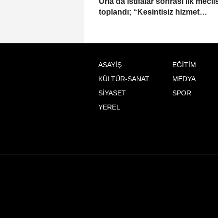
Urla’da istifalar sonrası ilk mecli
toplandı; “Kesintisiz hizmet
anlayışımızı sürdüreceğiz”
ASAYİŞ
EĞİTİM
KÜLTÜR-SANAT
MEDYA
SİYASET
SPOR
YEREL