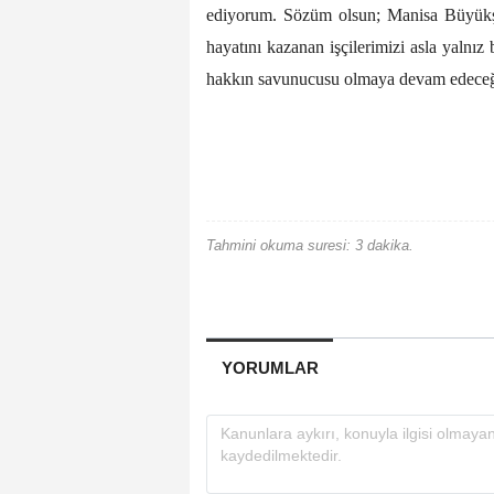
ediyorum. Sözüm olsun; Manisa Büyükşehi
hayatını kazanan işçilerimizi asla yalnı
hakkın savunucusu olmaya devam edeceğiz
Tahmini okuma suresi: 3 dakika.
YORUMLAR