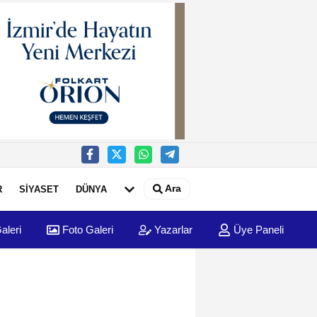
Ara
R
SİYASET
DÜNYA
aleri
Foto Galeri
Yazarlar
Üye Paneli