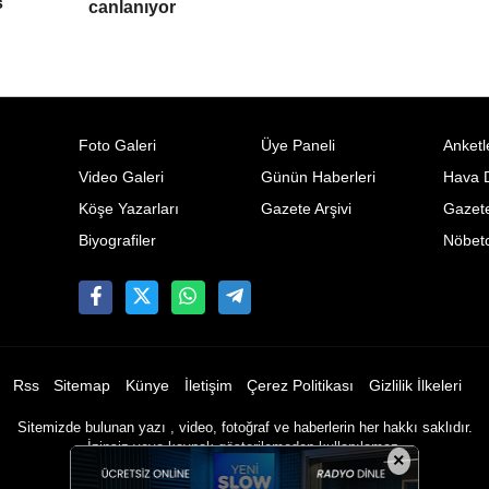
s
canlanıyor
Foto Galeri
Üye Paneli
Anketl
Video Galeri
Günün Haberleri
Hava 
Köşe Yazarları
Gazete Arşivi
Gazete
Biyografiler
Nöbetc
Rss
Sitemap
Künye
İletişim
Çerez Politikası
Gizlilik İlkeleri
Sitemizde bulunan yazı , video, fotoğraf ve haberlerin her hakkı saklıdır.
İzinsiz veya kaynak gösterilemeden kullanılamaz.
×