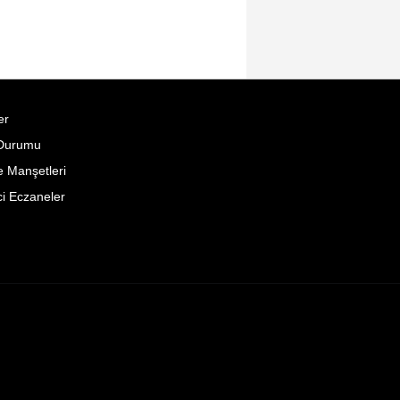
er
Durumu
 Manşetleri
i Eczaneler