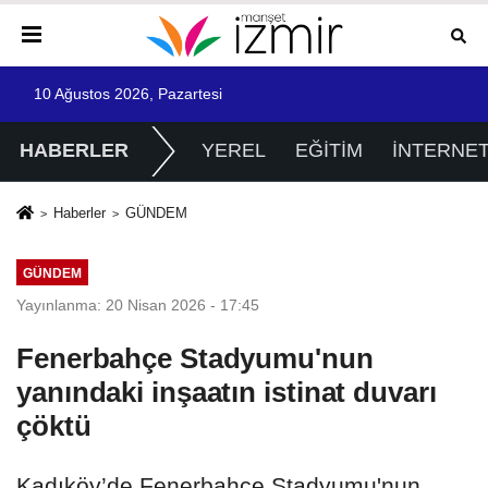
10 Ağustos 2026, Pazartesi
HABERLER
YEREL
EĞİTİM
İNTERNE
Haberler
GÜNDEM
GÜNDEM
Yayınlanma: 20 Nisan 2026 - 17:45
Fenerbahçe Stadyumu'nun
yanındaki inşaatın istinat duvarı
çöktü
Kadıköy’de Fenerbahçe Stadyumu'nun