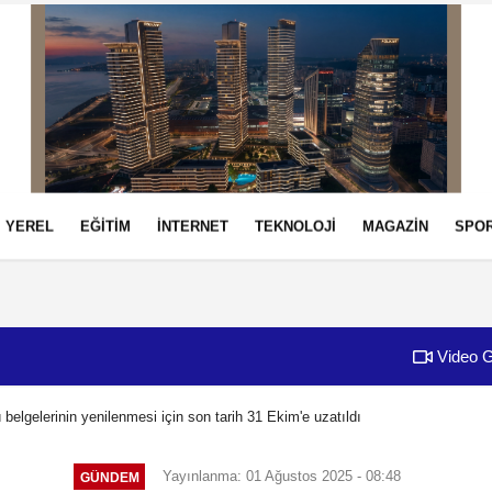
YEREL
EĞİTİM
İNTERNET
TEKNOLOJİ
MAGAZİN
SPO
izlilik İlkeleri
Video G
 belgelerinin yenilenmesi için son tarih 31 Ekim'e uzatıldı
Yayınlanma: 01 Ağustos 2025 - 08:48
GÜNDEM