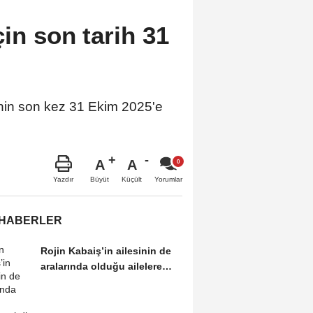
çin son tarih 31
arihin son kez 31 Ekim 2025'e
A
A
Büyüt
Küçült
Yazdır
Yorumlar
 HABERLER
Rojin Kabaiş’in ailesinin de
aralarında olduğu ailelere
tehdit ve...