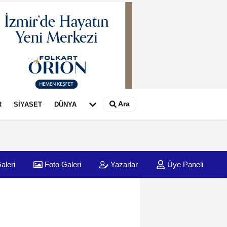
Ara
R
SİYASET
DÜNYA
aleri
Foto Galeri
Yazarlar
Üye Paneli