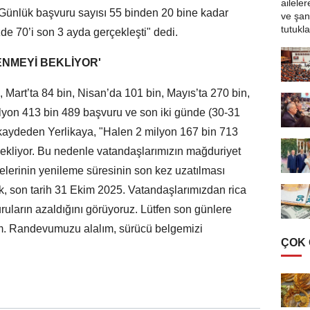
 Günlük başvuru sayısı 55 binden 20 bine kadar
de 70’i son 3 ayda gerçekleşti" dedi.
LENMEYİ BEKLİYOR'
 Mart’ta 84 bin, Nisan’da 101 bin, Mayıs’ta 270 bin,
yon 413 bin 489 başvuru ve son iki günde (30-31
kaydeden Yerlikaya, "Halen 2 milyon 167 bin 713
bekliyor. Bu nedenle vatandaşlarımızın mağduriyet
elerinin yenileme süresinin son kez uzatılması
ak, son tarih 31 Ekim 2025. Vatandaşlarımızdan rica
uların azaldığını görüyoruz. Lütfen son günlere
m. Randevumuzu alalım, sürücü belgemizi
ÇOK