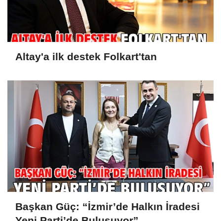
Altay'a ilk destek Folkart'tan
Başkan Güç: “İzmir’de Halkın İradesi
Yeni Parti’de Buluşuyor”