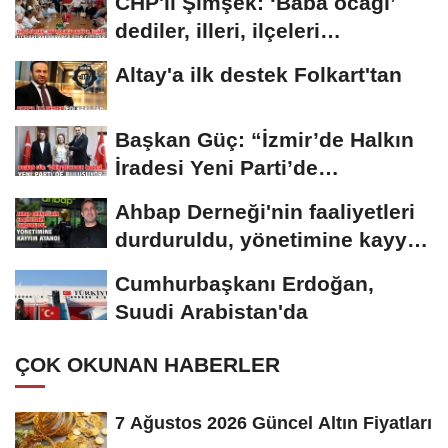
CHP'li Şimşek: ‘Baba ocağı’
dediler, illeri, ilçeleri
paramparça...
Altay'a ilk destek Folkart'tan
Başkan Güç: “İzmir’de Halkın
İradesi Yeni Parti’de
Buluşuyor”
Ahbap Derneği'nin faaliyetleri
durduruldu, yönetimine kayyım
atandı
Cumhurbaşkanı Erdoğan,
Suudi Arabistan'da
ÇOK OKUNAN HABERLER
7 Ağustos 2026 Güncel Altın Fiyatları