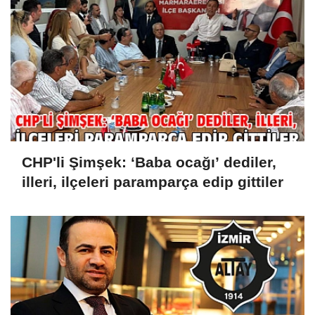
CHP'li Şimşek: ‘Baba ocağı’ dediler,
illeri, ilçeleri paramparça edip gittiler