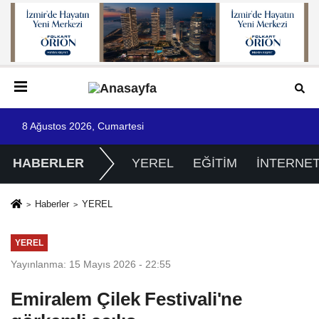
8 Ağustos 2026, Cumartesi
HABERLER
YEREL
EĞİTİM
İNTERNE
Haberler
YEREL
YEREL
Yayınlanma: 15 Mayıs 2026 - 22:55
Emiralem Çilek Festivali'ne