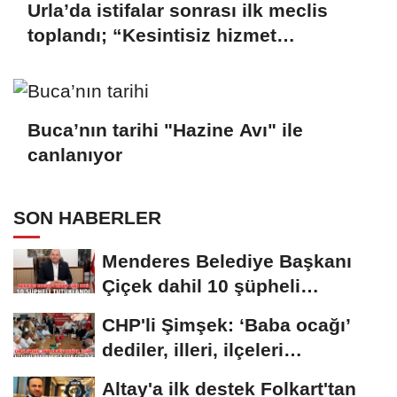
Urla’da istifalar sonrası ilk meclis
toplandı; “Kesintisiz hizmet
anlayışımızı sürdüreceğiz”
Buca’nın tarihi "Hazine Avı" ile
canlanıyor
SON HABERLER
Menderes Belediye Başkanı
Çiçek dahil 10 şüpheli
tutuklandı
CHP'li Şimşek: ‘Baba ocağı’
dediler, illeri, ilçeleri
paramparça...
Altay'a ilk destek Folkart'tan