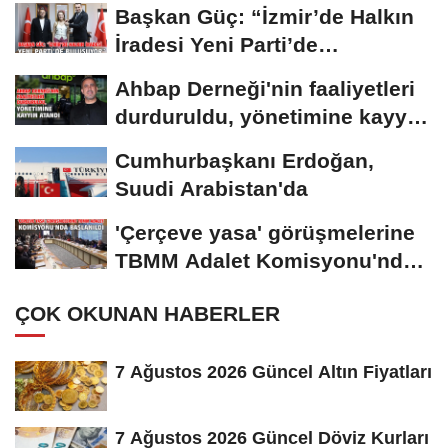
Başkan Güç: “İzmir’de Halkın
İradesi Yeni Parti’de
Buluşuyor”
Ahbap Derneği'nin faaliyetleri
durduruldu, yönetimine kayyım
atandı
Cumhurbaşkanı Erdoğan,
Suudi Arabistan'da
'Çerçeve yasa' görüşmelerine
TBMM Adalet Komisyonu'nda
başlanıldı...
ÇOK OKUNAN HABERLER
7 Ağustos 2026 Güncel Altın Fiyatları
7 Ağustos 2026 Güncel Döviz Kurları