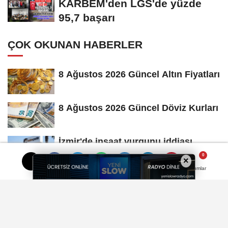
KARBEM'den LGS'de yüzde
95,7 başarı
ÇOK OKUNAN HABERLER
8 Ağustos 2026 Güncel Altın Fiyatları
8 Ağustos 2026 Güncel Döviz Kurları
İzmir'de inşaat vurgunu iddiası…
Yüzlerce vatandaş mağdur oldu
×
Yorumlar
Yorumlar
Künye
İletişim
Çerez Politikası
Gizlilik İlkeleri