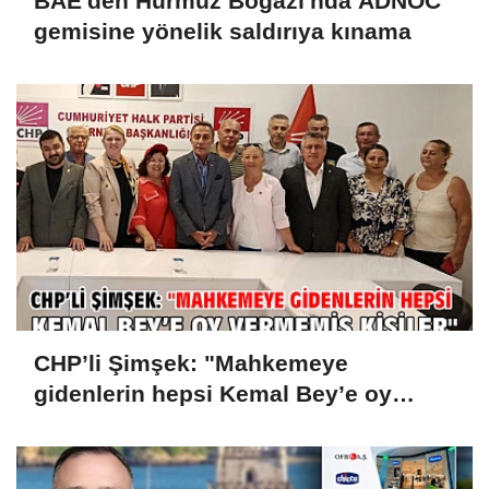
BAE'den Hürmüz Boğazı'nda ADNOC
gemisine yönelik saldırıya kınama
CHP’li Şimşek: "Mahkemeye
gidenlerin hepsi Kemal Bey’e oy
vermemiş kişiler"