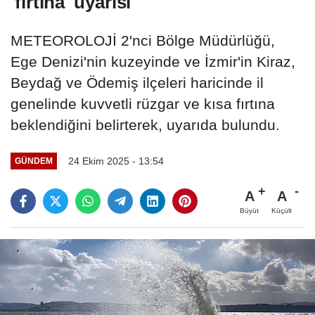
'fırtına' uyarısı
METEOROLOJİ 2'nci Bölge Müdürlüğü,
Ege Denizi'nin kuzeyinde ve İzmir'in Kiraz,
Beydağ ve Ödemiş ilçeleri haricinde il
genelinde kuvvetli rüzgar ve kısa fırtına
beklendiğini belirterek, uyarıda bulundu.
24 Ekim 2025 - 13:54
GÜNDEM
A
A
Büyüt
Küçült