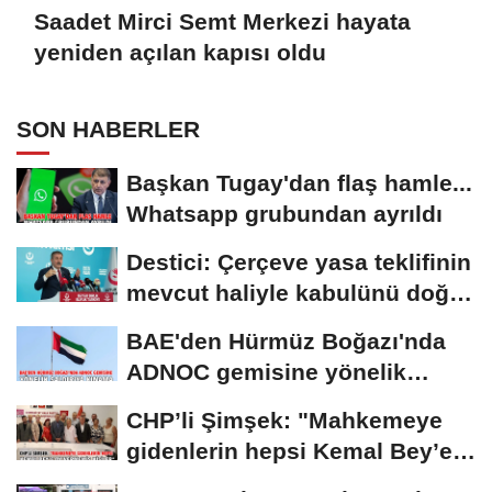
Saadet Mirci Semt Merkezi hayata
yeniden açılan kapısı oldu
SON HABERLER
Başkan Tugay'dan flaş hamle...
Whatsapp grubundan ayrıldı
Destici: Çerçeve yasa teklifinin
mevcut haliyle kabulünü doğru
bulmuyoruz
BAE'den Hürmüz Boğazı'nda
ADNOC gemisine yönelik
saldırıya kınama
CHP’li Şimşek: "Mahkemeye
gidenlerin hepsi Kemal Bey’e
oy vermemiş...