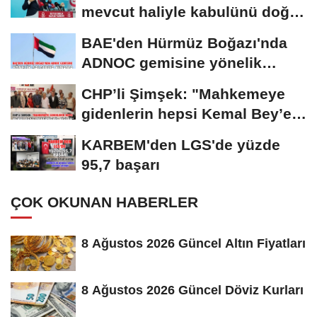
mevcut haliyle kabulünü doğru
bulmuyoruz
BAE'den Hürmüz Boğazı'nda
ADNOC gemisine yönelik
saldırıya kınama
CHP’li Şimşek: "Mahkemeye
gidenlerin hepsi Kemal Bey’e
oy vermemiş...
KARBEM'den LGS'de yüzde
95,7 başarı
ÇOK OKUNAN HABERLER
8 Ağustos 2026 Güncel Altın Fiyatları
8 Ağustos 2026 Güncel Döviz Kurları