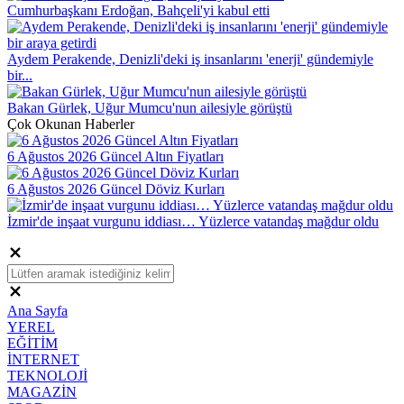
Cumhurbaşkanı Erdoğan, Bahçeli'yi kabul etti
Aydem Perakende, Denizli'deki iş insanlarını 'enerji' gündemiyle
bir...
Bakan Gürlek, Uğur Mumcu'nun ailesiyle görüştü
Çok Okunan Haberler
6 Ağustos 2026 Güncel Altın Fiyatları
6 Ağustos 2026 Güncel Döviz Kurları
İzmir'de inşaat vurgunu iddiası… Yüzlerce vatandaş mağdur oldu
Ana Sayfa
YEREL
EĞİTİM
İNTERNET
TEKNOLOJİ
MAGAZİN