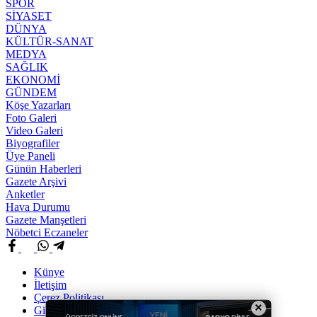
SPOR
SİYASET
DÜNYA
KÜLTÜR-SANAT
MEDYA
SAĞLIK
EKONOMİ
GÜNDEM
Köşe Yazarları
Foto Galeri
Video Galeri
Biyografiler
Üye Paneli
Günün Haberleri
Gazete Arşivi
Anketler
Hava Durumu
Gazete Manşetleri
Nöbetci Eczaneler
Künye
İletişim
Çerez Politikası
×
Gizlilik İlkeleri