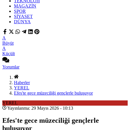
TEKNOLOJİ
MAGAZİN
SPOR
SİYASET
DÜNYA
A
Büyüt
A
Küçült
Yorumlar
Haberler
YEREL
Efes'te gece müzeciliği gençlerle buluşuyor
YEREL
Yayınlanma: 29 Mayıs 2026 - 10:13
Efes'te gece müzeciliği gençlerle
buluşuyor