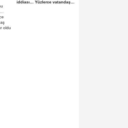
iddiası… Yüzlerce vatandaş
mağdur oldu