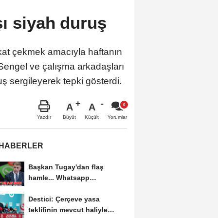
şı siyah duruş
ikkat çekmek amacıyla haftanın
 Sengel ve çalışma arkadaşları
ş sergileyerek tepki gösterdi.
A
A
Büyüt
Küçült
Yazdır
Yorumlar
 HABERLER
Başkan Tugay'dan flaş
hamle... Whatsapp
grubundan ayrıldı
Destici: Çerçeve yasa
teklifinin mevcut haliyle