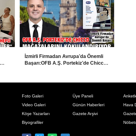
İzmirli Firmadan Avrupa’da Önemli
Başarı:OFB A.Ş. Portekiz’de Chicco
Mağazalarını Kokulandırıyor
Foto Galeri
Üye Paneli
Anketl
Video Galeri
Günün Haberleri
Hava 
Köşe Yazarları
Gazete Arşivi
Gazete
Biyografiler
Nöbetc