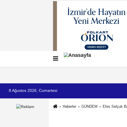
Künye
İletişim
Çerez Politikası
G
8 Ağustos 2026, Cumartesi
Haberler
GÜNDEM
Efes Selçuk Be