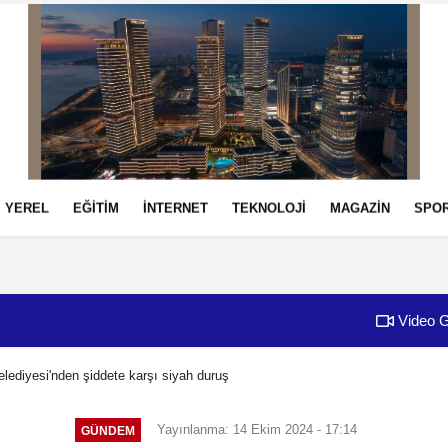
YEREL
EĞİTİM
İNTERNET
TEKNOLOJİ
MAGAZİN
SPO
izlilik İlkeleri
Video G
lediyesi'nden şiddete karşı siyah duruş
Yayınlanma: 14 Ekim 2024 - 17:14
GÜNDEM