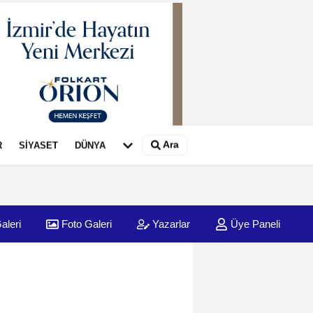
Ara
R
SİYASET
DÜNYA
aleri
Foto Galeri
Yazarlar
Üye Paneli