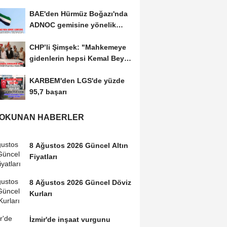
kabulünü doğru bulmuyoruz
BAE'den Hürmüz Boğazı'nda
ADNOC gemisine yönelik
saldırıya kınama
CHP’li Şimşek: "Mahkemeye
gidenlerin hepsi Kemal Bey’e
oy vermemiş...
KARBEM'den LGS'de yüzde
95,7 başarı
 OKUNAN HABERLER
8 Ağustos 2026 Güncel Altın
Fiyatları
8 Ağustos 2026 Güncel Döviz
Kurları
İzmir'de inşaat vurgunu