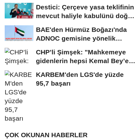
Destici: Çerçeve yasa teklifinin
mevcut haliyle kabulünü doğru
bulmuyoruz
BAE'den Hürmüz Boğazı'nda
ADNOC gemisine yönelik
saldırıya kınama
CHP’li Şimşek: "Mahkemeye
gidenlerin hepsi Kemal Bey’e
oy vermemiş...
KARBEM'den LGS'de yüzde
95,7 başarı
ÇOK OKUNAN HABERLER