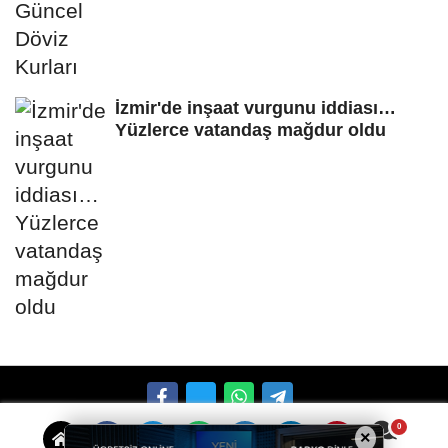
İzmir'de inşaat vurgunu iddiası…
Yüzlerce vatandaş mağdur oldu
×
Künye
İletişim
Çerez Politikası
Gizlilik İlkeleri