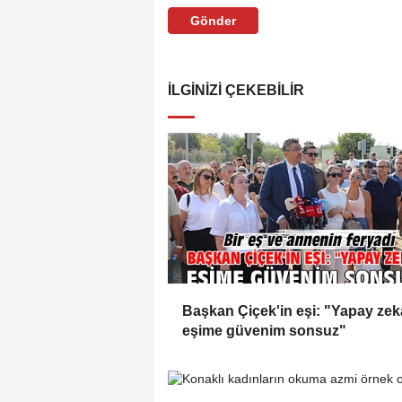
Gönder
İLGINIZI ÇEKEBILIR
Başkan Çiçek'in eşi: "Yapay zek
eşime güvenim sonsuz"