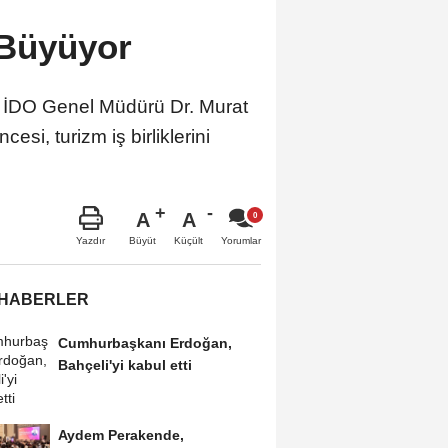
k Büyüyor
ve İDO Genel Müdürü Dr. Murat
esi, turizm iş birliklerini
A
A
Büyüt
Küçült
Yazdır
Yorumlar
 HABERLER
Cumhurbaşkanı Erdoğan,
Bahçeli'yi kabul etti
Aydem Perakende,