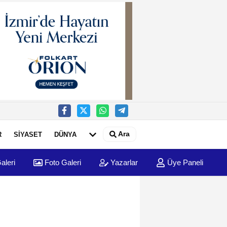
Ara
R
SİYASET
DÜNYA
aleri
Foto Galeri
Yazarlar
Üye Paneli