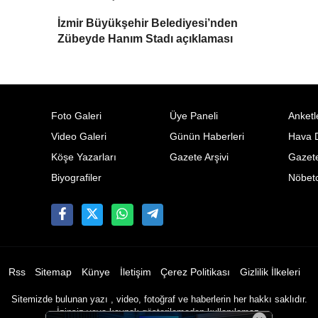
İzmir Büyükşehir Belediyesi’nden
Zübeyde Hanım Stadı açıklaması
Foto Galeri
Üye Paneli
Anketl
Video Galeri
Günün Haberleri
Hava 
Köşe Yazarları
Gazete Arşivi
Gazete
Biyografiler
Nöbetc
Rss
Sitemap
Künye
İletişim
Çerez Politikası
Gizlilik İlkeleri
Sitemizde bulunan yazı , video, fotoğraf ve haberlerin her hakkı saklıdır.
İzinsiz veya kaynak gösterilemeden kullanılamaz.