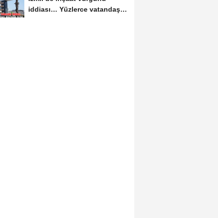
iddiası… Yüzlerce vatandaş
mağdur oldu