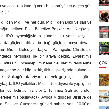
ma ve dostlukla kurduğumuz bu köprüyü her geçen gün
ğiz."
i'den Midilli'ye her gün, Midilli'den Dikili'ye salı ve
cağını belirten Dikili Belediye Başkanı Adil Kırgöz şu
ta İDO ayrıcalığıyla o günden bu yana karşılıklı
daha da güçlendirdik ve bu bağı güçlendirmeye devam
um Midilli Belediye Başkanı Panagiotis Christofas,
gelos Myrsinias ile bir araya geldik. Ziyaretimiz
ÇOK
el mirasını inceleyip, müzeler ve üretim tesislerine
reçlerine dair bilgi aldık, fikir alışverişinde bulunduk.
ikili Sokağı’nı da ziyaret ederek geçmişten bugüne
aştık. İDO yetkilileri, Midilli Belediyesi ile yaptığımız
en de belirttiğimiz gibi 1 Temmuz Salı gününden
 seferlerimiz başlayacak. Ayrıca Midilli'den Dikili'ye de
da Salı ve Cumartesi günleri sabah saat 10.00'da