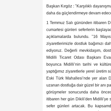
Başkan Kırgöz : "Karşılıklı dayanış
daha da güçlendirmeye devam edece
1 Temmuz Salı gününden itibaren Dikil
cumartesi günleri seferlerin başlaya
açıklamalarda bulundu. "16 Mayıs'
ziyaretlerimizle dostluk bağımızı 
ediyoruz. Değerli mevkidaşım, dost
Midilli Ticaret Odası Başkanı Evan
boyunca Midilli’nin tarihi ve kültür
yaptığımız ziyaretlerle yerel üretim sü
Eski Türk Mahallesi’nde yer alan D
uzanan dostluğa dair güzel bir anı payl
görüşmeler sonucunda daha önced
itibaren her gün Dikili'den Midilli'ye
sefer günleri artacak. Bu kapsam