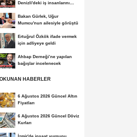
Denizli'deki iş insanlarını
'enerji' gündemiyle bir...
Bakan Gürlek, Uğur
Mumcu'nun ailesiyle görüştü
Ertuğrul Özkök ifade vermek
için adliyeye geldi
Ahbap Derneği’ne yapılan
bağışlar incelenecek
 OKUNAN HABERLER
6 Ağustos 2026 Güncel Altın
Fiyatları
6 Ağustos 2026 Güncel Döviz
Kurları
İzmir'de inşaat vurgunu