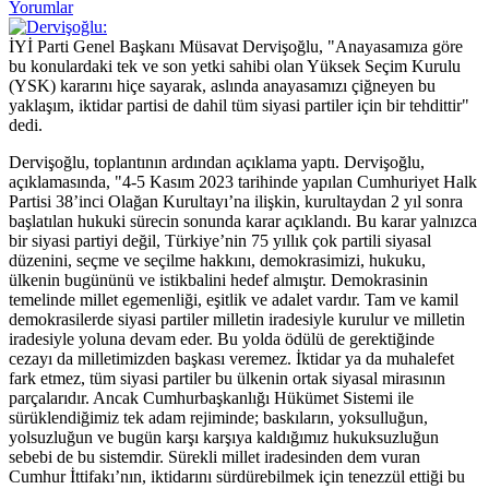
Yorumlar
İYİ Parti Genel Başkanı Müsavat Dervişoğlu, "Anayasamıza göre
bu konulardaki tek ve son yetki sahibi olan Yüksek Seçim Kurulu
(YSK) kararını hiçe sayarak, aslında anayasamızı çiğneyen bu
yaklaşım, iktidar partisi de dahil tüm siyasi partiler için bir tehdittir"
dedi.
Dervişoğlu, toplantının ardından açıklama yaptı. Dervişoğlu,
açıklamasında, "4-5 Kasım 2023 tarihinde yapılan Cumhuriyet Halk
Partisi 38’inci Olağan Kurultayı’na ilişkin, kurultaydan 2 yıl sonra
başlatılan hukuki sürecin sonunda karar açıklandı. Bu karar yalnızca
bir siyasi partiyi değil, Türkiye’nin 75 yıllık çok partili siyasal
düzenini, seçme ve seçilme hakkını, demokrasimizi, hukuku,
ülkenin bugününü ve istikbalini hedef almıştır. Demokrasinin
temelinde millet egemenliği, eşitlik ve adalet vardır. Tam ve kamil
demokrasilerde siyasi partiler milletin iradesiyle kurulur ve milletin
iradesiyle yoluna devam eder. Bu yolda ödülü de gerektiğinde
cezayı da milletimizden başkası veremez. İktidar ya da muhalefet
fark etmez, tüm siyasi partiler bu ülkenin ortak siyasal mirasının
parçalarıdır. Ancak Cumhurbaşkanlığı Hükümet Sistemi ile
sürüklendiğimiz tek adam rejiminde; baskıların, yoksulluğun,
yolsuzluğun ve bugün karşı karşıya kaldığımız hukuksuzluğun
sebebi de bu sistemdir. Sürekli millet iradesinden dem vuran
Cumhur İttifakı’nın, iktidarını sürdürebilmek için tenezzül ettiği bu