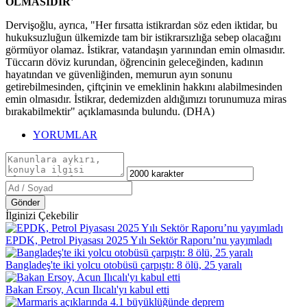
OLMASIDIR'
Dervişoğlu, ayrıca, "Her fırsatta istikrardan söz eden iktidar, bu
hukuksuzluğun ülkemizde tam bir istikrarsızlığa sebep olacağını
görmüyor olamaz. İstikrar, vatandaşın yarınından emin olmasıdır.
Tüccarın döviz kurundan, öğrencinin geleceğinden, kadının
hayatından ve güvenliğinden, memurun ayın sonunu
getirebilmesinden, çiftçinin ve emeklinin hakkını alabilmesinden
emin olmasıdır. İstikrar, dedemizden aldığımızı torunumuza miras
bırakabilmektir" açıklamasında bulundu. (DHA)
YORUMLAR
Gönder
İlginizi Çekebilir
EPDK, Petrol Piyasası 2025 Yılı Sektör Raporu’nu yayımladı
Bangladeş'te iki yolcu otobüsü çarpıştı: 8 ölü, 25 yaralı
Bakan Ersoy, Acun Ilıcalı'yı kabul etti