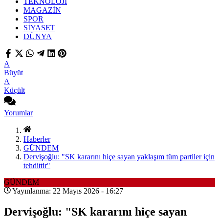
TEKNOLOJİ
MAGAZİN
SPOR
SİYASET
DÜNYA
A
Büyüt
A
Küçült
Yorumlar
Haberler
GÜNDEM
Dervişoğlu: "SK kararını hiçe sayan yaklaşım tüm partiler için
tehdittir"
GÜNDEM
Yayınlanma: 22 Mayıs 2026 - 16:27
Dervişoğlu: "SK kararını hiçe sayan