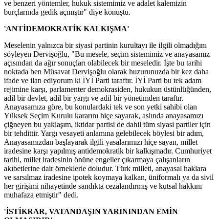
ve benzeri yöntemler, hukuk sistemimiz ve adalet kalemizin
burçlarında gedik açmıştır" diye konuştu.
'ANTİDEMOKRATİK KALKIŞMA'
Meselenin yalnızca bir siyasi partinin kurultayı ile ilgili olmadığını
söyleyen Dervişoğlu, "Bu mesele, seçim sistemimiz ve anayasamız
açısından da ağır sonuçları olabilecek bir meseledir. İşte bu tarihi
noktada ben Müsavat Dervişoğlu olarak huzurunuzda bir kez daha
ifade ve ilan ediyorum ki İYİ Parti taraftır. İYİ Parti bu tek adam
rejimine karşı, parlamenter demokrasiden, hukukun üstünlüğünden,
adil bir devlet, adil bir yargı ve adil bir yönetimden taraftır.
Anayasamıza göre, bu konulardaki tek ve son yetki sahibi olan
Yüksek Seçim Kurulu kararını hiçe sayarak, aslında anayasamızı
çiğneyen bu yaklaşım, iktidar partisi de dahil tüm siyasi partiler için
bir tehdittir. Yargı vesayeti anlamına gelebilecek böylesi bir adım,
Anayasamızdan başlayarak ilgili yasalarımızı hiçe sayan, millet
iradesine karşı yapılmış antidemokratik bir kalkışmadır. Cumhuriyet
tarihi, millet iradesinin önüne engeller çıkarmaya çalışanların
akıbetlerine dair örneklerle doludur. Türk milleti, anayasal haklara
ve sarsılmaz iradesine ipotek koymaya kalkan, üniformalı ya da sivil
her girişimi nihayetinde sandıkta cezalandırmış ve kutsal hakkını
muhafaza etmiştir" dedi.
'İSTİKRAR, VATANDAŞIN YARININDAN EMİN