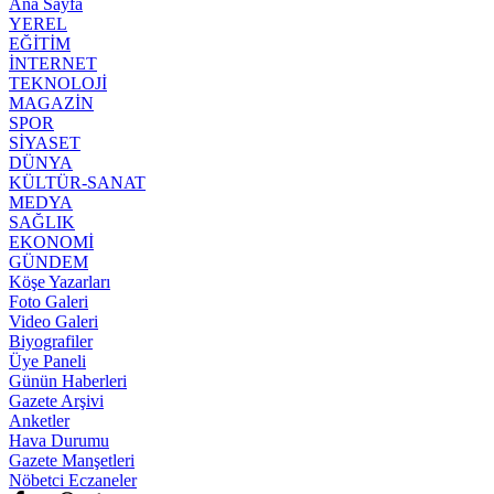
Ana Sayfa
YEREL
EĞİTİM
İNTERNET
TEKNOLOJİ
MAGAZİN
SPOR
SİYASET
DÜNYA
KÜLTÜR-SANAT
MEDYA
SAĞLIK
EKONOMİ
GÜNDEM
Köşe Yazarları
Foto Galeri
Video Galeri
Biyografiler
Üye Paneli
Günün Haberleri
Gazete Arşivi
Anketler
Hava Durumu
Gazete Manşetleri
Nöbetci Eczaneler