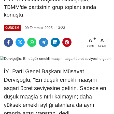
TBMM'de partisinin grup toplantısında
konuştu.
09 Temmuz 2025 - 13:23
GÜNDEM
A
A
Büyüt
Küçült
İYİ Parti Genel Başkanı Müsavat
Dervişoğlu, "En düşük emekli maaşını
asgari ücret seviyesine getirin. Sadece en
düşük maaşla sınırlı kalmayın; daha
yüksek emekli aylığı alanlara da aynı
oranda artışı yansıtın" dedi.