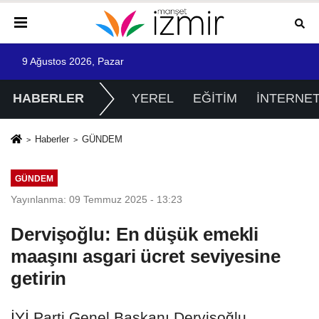
9 Ağustos 2026, Pazar
HABERLER
YEREL
EĞİTİM
İNTERNE
Haberler
GÜNDEM
GÜNDEM
Yayınlanma: 09 Temmuz 2025 - 13:23
Dervişoğlu: En düşük emekli
maaşını asgari ücret seviyesine
getirin
İYİ Parti Genel Başkanı Dervişoğlu,