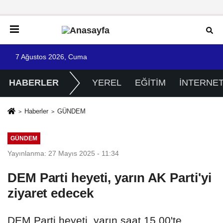
7 Ağustos 2026, Cuma
HABERLER
YEREL
EĞİTİM
İNTERNE
Haberler
GÜNDEM
GÜNDEM
Yayınlanma: 27 Mayıs 2025 - 11:34
DEM Parti heyeti, yarın AK Parti'yi
ziyaret edecek
DEM Parti heyeti, yarın saat 15.00'te