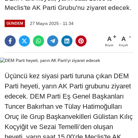
Meclis'te AK Parti Grubu'nu ziyaret edecek.
27 Mayıs 2025 - 11:34
GÜNDEM
A
A
Büyüt
Küçült
Üçüncü kez siyasi parti turuna çıkan DEM
Parti heyeti, yarın AK Parti grubunu ziyaret
edecek. DEM Parti Eş Genel Başkanları
Tuncer Bakırhan ve Tülay Hatimoğulları
Oruç ile Grup Başkanvekilleri Gülistan Kılıç
Koçyiğit ve Sezai Temelli’den oluşan
heyeti, yarın saat 15.00’de Meclis'te AK