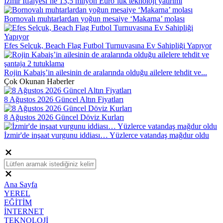
İzmir İtfaiyesi’ne 13,5 milyon Euro’luk teknoloji yatırımı
Bornovalı muhtarlardan yoğun mesaiye ‘Makarna’ molası
Efes Selçuk, Beach Flag Futbol Turnuvasına Ev Sahipliği Yapıyor
Rojin Kabaiş’in ailesinin de aralarında olduğu ailelere tehdit ve...
Çok Okunan Haberler
8 Ağustos 2026 Güncel Altın Fiyatları
8 Ağustos 2026 Güncel Döviz Kurları
İzmir'de inşaat vurgunu iddiası… Yüzlerce vatandaş mağdur oldu
Ana Sayfa
YEREL
EĞİTİM
İNTERNET
TEKNOLOJİ