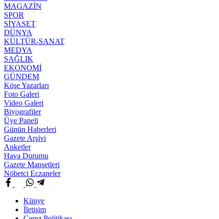
MAGAZİN
SPOR
SİYASET
DÜNYA
KÜLTÜR-SANAT
MEDYA
SAĞLIK
EKONOMİ
GÜNDEM
Köşe Yazarları
Foto Galeri
Video Galeri
Biyografiler
Üye Paneli
Günün Haberleri
Gazete Arşivi
Anketler
Hava Durumu
Gazete Manşetleri
Nöbetci Eczaneler
Künye
İletişim
Çerez Politikası