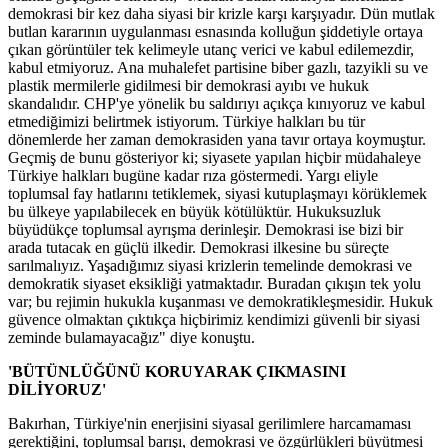
demokrasi bir kez daha siyasi bir krizle karşı karşıyadır. Dün mutlak
butlan kararının uygulanması esnasında kolluğun şiddetiyle ortaya
çıkan görüntüler tek kelimeyle utanç verici ve kabul edilemezdir,
kabul etmiyoruz. Ana muhalefet partisine biber gazlı, tazyikli su ve
plastik mermilerle gidilmesi bir demokrasi ayıbı ve hukuk
skandalıdır. CHP'ye yönelik bu saldırıyı açıkça kınıyoruz ve kabul
etmediğimizi belirtmek istiyorum. Türkiye halkları bu tür
dönemlerde her zaman demokrasiden yana tavır ortaya koymuştur.
Geçmiş de bunu gösteriyor ki; siyasete yapılan hiçbir müdahaleye
Türkiye halkları bugüne kadar rıza göstermedi. Yargı eliyle
toplumsal fay hatlarını tetiklemek, siyasi kutuplaşmayı körüklemek
bu ülkeye yapılabilecek en büyük kötülüktür. Hukuksuzluk
büyüdükçe toplumsal ayrışma derinleşir. Demokrasi ise bizi bir
arada tutacak en güçlü ilkedir. Demokrasi ilkesine bu süreçte
sarılmalıyız. Yaşadığımız siyasi krizlerin temelinde demokrasi ve
demokratik siyaset eksikliği yatmaktadır. Buradan çıkışın tek yolu
var; bu rejimin hukukla kuşanması ve demokratikleşmesidir. Hukuk
güvence olmaktan çıktıkça hiçbirimiz kendimizi güvenli bir siyasi
zeminde bulamayacağız" diye konuştu.
'BÜTÜNLÜĞÜNÜ KORUYARAK ÇIKMASINI
DİLİYORUZ'
Bakırhan, Türkiye'nin enerjisini siyasal gerilimlere harcamaması
gerektiğini, toplumsal barışı, demokrasi ve özgürlükleri büyütmesi