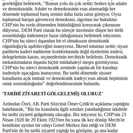
gerektiğini belirterek, "Bunun yolu da çok nettir; herkes için adalet
ve demokrasidir. Adalet ve demokrasinin esas alınmadığı her
dönemde toplumsal barış zemini daha fazla zarar görüyor. Oysa
toplumsal barışın güvencesi demokrasi, sigortası ise hukuktur.
CHP'nin bu zorlu dönemden bütünlüğünü koruyarak çıkmasını
diliyoruz. DEM Parti olarak bu süreçte üzerimize düşen her türlü
sorumluluğu üstlenmeye hazır olduğumuzu belirtmek istiyorum.
CHP'nin bu süreci dışarıdan bir el olmaksızın demokratik
olgunluğuyla aşabileceğini inanıyoruz. İlkesel tutumuz nettir; siyasi
partilerin kaderi mahkeme koridorlarında değil üyelerinin iradesi,
delegelerinin kararı, seçmenlerinin tercihiyle belirlenir. Demokratik
mekanizmaların dışında hiçbir müdahaleyi meşru görmüyoruz.
CHP'nin bu süreci demokratik zeminde yapılacak bir kurultay
iradesiyle aşacağına inanıyoruz. Bu tarihi dönemde siyaset
kanallarını açık tutmak ve demokratik iradeyi esas almak hepimizin
ortak sorumluluğudur" değerlendirmesinde bulundu.
'TARİHİ ZİYARETİ GÖLGELEMİŞ OLURUZ'
Ardından Özel, AK Parti Sözcüsü Ömer Çelik'in açıklama yaptığını
hatırlatarak, "Biz bu konularla ilgili soruları yanıtladığımız takdirde
bu tarihi ziyareti gölgelemiş olacağız. Biz istiyoruz ki, CHP'nin 23
Nisan 1920 ile 29 Ekim 1923'ten bu yana ilk kez dönüp Meclis'te
kendisine ayrılan bir odayı Genel Merkez ilan ettiği ve DEM
Parti'nin de bu tarihi ziyareti yaptığı bu görüşme, şu ana kadar