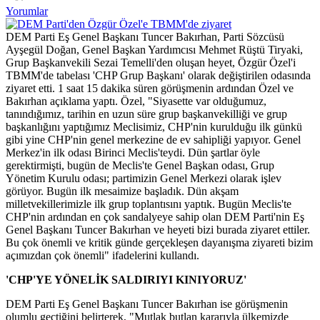
Yorumlar
DEM Parti Eş Genel Başkanı Tuncer Bakırhan, Parti Sözcüsü
Ayşegül Doğan, Genel Başkan Yardımcısı Mehmet Rüştü Tiryaki,
Grup Başkanvekili Sezai Temelli'den oluşan heyet, Özgür Özel'i
TBMM'de tabelası 'CHP Grup Başkanı' olarak değiştirilen odasında
ziyaret etti. 1 saat 15 dakika süren görüşmenin ardından Özel ve
Bakırhan açıklama yaptı. Özel, "Siyasette var olduğumuz,
tanındığımız, tarihin en uzun süre grup başkanvekilliği ve grup
başkanlığını yaptığımız Meclisimiz, CHP'nin kurulduğu ilk günkü
gibi yine CHP'nin genel merkezine de ev sahipliği yapıyor. Genel
Merkez'in ilk odası Birinci Meclis'teydi. Dün şartlar öyle
gerektirmişti, bugün de Meclis'te Genel Başkan odası, Grup
Yönetim Kurulu odası; partimizin Genel Merkezi olarak işlev
görüyor. Bugün ilk mesaimize başladık. Dün akşam
milletvekillerimizle ilk grup toplantısını yaptık. Bugün Meclis'te
CHP'nin ardından en çok sandalyeye sahip olan DEM Parti'nin Eş
Genel Başkanı Tuncer Bakırhan ve heyeti bizi burada ziyaret ettiler.
Bu çok önemli ve kritik günde gerçekleşen dayanışma ziyareti bizim
açımızdan çok önemli" ifadelerini kullandı.
'CHP'YE YÖNELİK SALDIRIYI KINIYORUZ'
DEM Parti Eş Genel Başkanı Tuncer Bakırhan ise görüşmenin
olumlu geçtiğini belirterek, "Mutlak butlan kararıyla ülkemizde