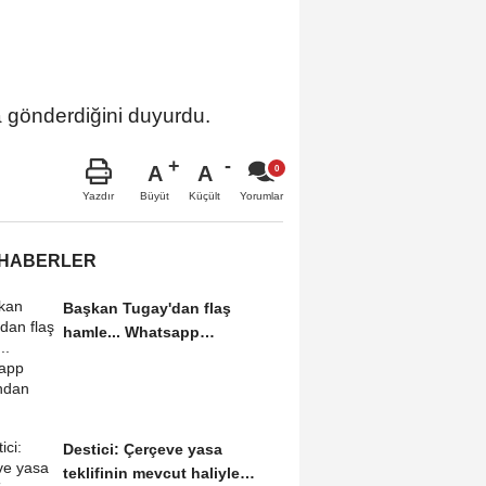
 gönderdiğini duyurdu.
A
A
Büyüt
Küçült
Yazdır
Yorumlar
 HABERLER
Başkan Tugay'dan flaş
hamle... Whatsapp
grubundan ayrıldı
Destici: Çerçeve yasa
teklifinin mevcut haliyle