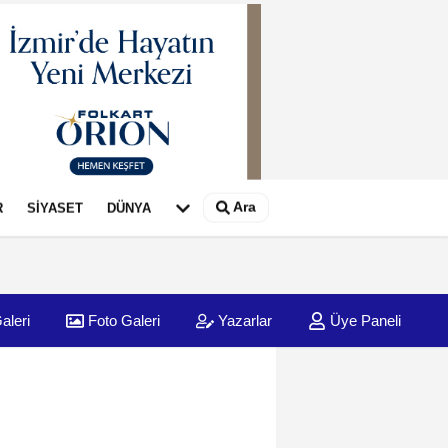
Ara
R
SİYASET
DÜNYA
aleri
Foto Galeri
Yazarlar
Üye Paneli