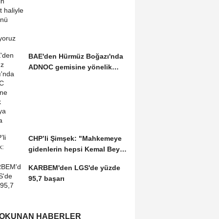
kabulünü doğru bulmuyoruz
BAE'den Hürmüz Boğazı'nda
ADNOC gemisine yönelik
saldırıya kınama
CHP’li Şimşek: "Mahkemeye
gidenlerin hepsi Kemal Bey’e
oy vermemiş...
KARBEM'den LGS'de yüzde
95,7 başarı
 OKUNAN HABERLER