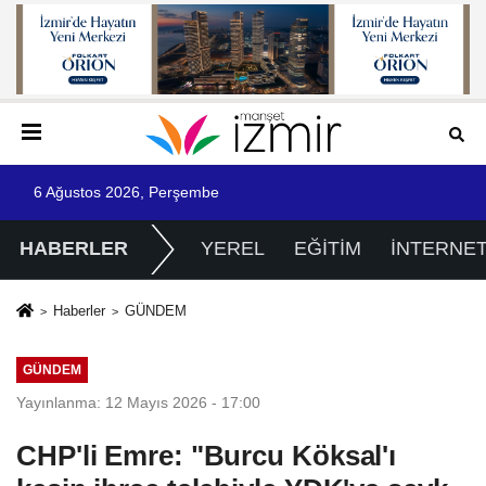
6 Ağustos 2026, Perşembe
HABERLER
YEREL
EĞİTİM
İNTERNE
Haberler
GÜNDEM
GÜNDEM
Yayınlanma: 12 Mayıs 2026 - 17:00
CHP'li Emre: "Burcu Köksal'ı