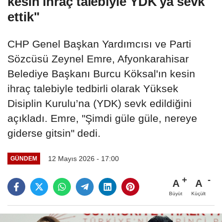
kesin ihraç talebiyle YDK'ya sevk
ettik"
CHP Genel Başkan Yardımcısı ve Parti
Sözcüsü Zeynel Emre, Afyonkarahisar
Belediye Başkanı Burcu Köksal'ın kesin
ihraç talebiyle tedbirli olarak Yüksek
Disiplin Kurulu’na (YDK) sevk edildiğini
açıkladı. Emre, "Şimdi güle güle, nereye
giderse gitsin" dedi.
12 Mayıs 2026 - 17:00
GÜNDEM
A
A
Büyüt
Küçült