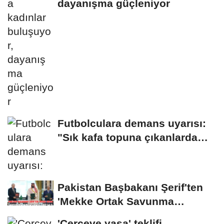
dayanışma güçleniyor
Futbolculara demans uyarısı:
"Sık kafa topuna çıkanlarda
risk artıyor"
Pakistan Başbakanı Şerif'ten
'Mekke Ortak Savunma
Anlaşması' mesajı
'Çerçeve yasa' teklifi