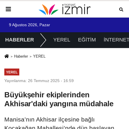
9 Ağustos 2026, Pazar
HABERLER
YEREL
EĞİTİM
İNTERNE
Haberler
YEREL
YEREL
Yayınlanma: 26 Temmuz 2025 - 16:59
Büyükşehir ekiplerinden
Akhisar'daki yangına müdahale
Manisa’nın Akhisar ilçesine bağlı
Kocakağan Mahallesi’nde dün başlayan