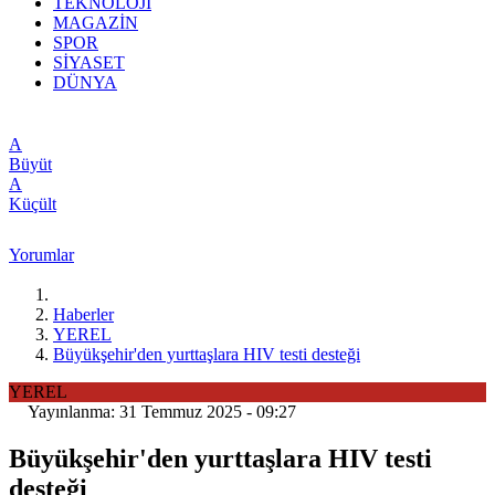
TEKNOLOJİ
MAGAZİN
SPOR
SİYASET
DÜNYA
A
Büyüt
A
Küçült
Yorumlar
Haberler
YEREL
Büyükşehir'den yurttaşlara HIV testi desteği
YEREL
Yayınlanma: 31 Temmuz 2025 - 09:27
Büyükşehir'den yurttaşlara HIV testi
desteği