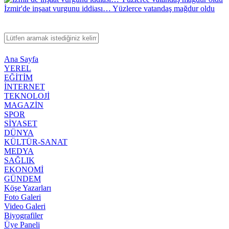
İzmir'de inşaat vurgunu iddiası… Yüzlerce vatandaş mağdur oldu
Ana Sayfa
YEREL
EĞİTİM
İNTERNET
TEKNOLOJİ
MAGAZİN
SPOR
SİYASET
DÜNYA
KÜLTÜR-SANAT
MEDYA
SAĞLIK
EKONOMİ
GÜNDEM
Köşe Yazarları
Foto Galeri
Video Galeri
Biyografiler
Üye Paneli