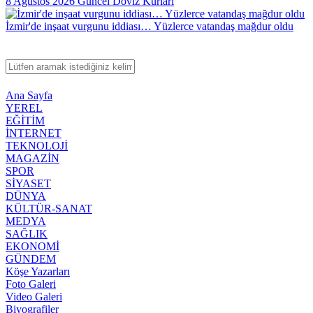
8 Ağustos 2026 Güncel Döviz Kurları
İzmir'de inşaat vurgunu iddiası… Yüzlerce vatandaş mağdur oldu
Ana Sayfa
YEREL
EĞİTİM
İNTERNET
TEKNOLOJİ
MAGAZİN
SPOR
SİYASET
DÜNYA
KÜLTÜR-SANAT
MEDYA
SAĞLIK
EKONOMİ
GÜNDEM
Köşe Yazarları
Foto Galeri
Video Galeri
Biyografiler