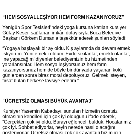
“HEM SOSYALLEŞİYOR HEM FORM KAZANIYORUZ”
Yenigün Spor Tesisleri’ndeki yoga kursuna katılan kursiyer
Gülay Keser, sağlanan imkân dolayısıyla Buca Belediye
Başkanı Görkem Duman’a teşekkür ederek şunları söyledi:
“Yogaya başlayalı bir ay oldu. Kış aylarında da devam etmek
istiyorum. Yeni emekli oldum. Evde sıkılanlar, emekli olanlar,
‘ne yapacağım’ diyenler belediyemizin bu hizmetinden
yararlansınlar. Hem sosyalleşiyorsunuz hem form
kazanıyorsunuz hem de böyle bir dünyada yaşanan kötü
günlerden sonra biraz moral depoluyoruz. Gelmek isteyen,
fırsat bulan herkese tavsiye ederim.”
“ÜCRETSİZ OLMASI BÜYÜK AVANTAJ”
Kursiyer Yasemin Kabadayı, sunulan hizmetin ücretsiz
olmasının kendileri için çok iyi olduğunu ifade ederek,
“Gerçekten çok iyi oldu. Burayı eğlenceli bulduk. Hocalarımız
çok iyi. Sohbet ediyorlar, neyin nerede nasıl olacağını
gösteriyorlar. Ücretsiz olması çok çok avantajlı bizim için.