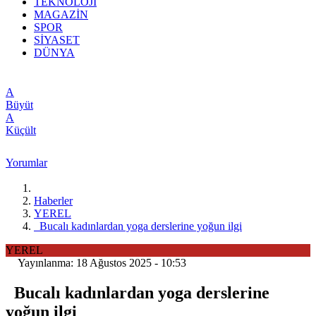
TEKNOLOJİ
MAGAZİN
SPOR
SİYASET
DÜNYA
A
Büyüt
A
Küçült
Yorumlar
Haberler
YEREL
Bucalı kadınlardan yoga derslerine yoğun ilgi
YEREL
Yayınlanma: 18 Ağustos 2025 - 10:53
Bucalı kadınlardan yoga derslerine
yoğun ilgi