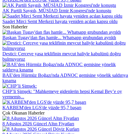
AK Partili Saygılı, MÜSİAD İzmir Kongresi'nde konuştu
Saadet Mirci Semt Merkezi hayata yeniden açılan kapısı oldu
Son Haberler
Başkan Tugay'dan flaş hamle... Whatsapp grubundan ayrıldı
Destici: Çerçeve yasa teklifinin mevcut haliyle kabulünü doğru
bulmuyoruz
BAE'den Hürmüz Boğazı'nda ADNOC gemisine yönelik saldırıya
kınama
CHP’li Şimşek: "Mahkemeye gidenlerin hepsi Kemal Bey’e oy
vermemiş...
KARBEM'den LGS'de yüzde 95,7 başarı
Çok Okunan Haberler
8 Ağustos 2026 Güncel Altın Fiyatları