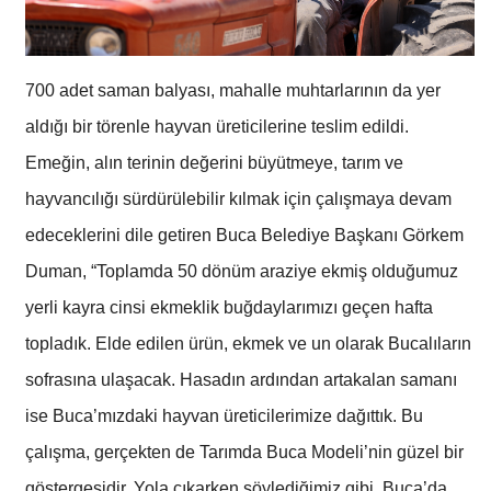
700 adet saman balyası, mahalle muhtarlarının da yer
aldığı bir törenle hayvan üreticilerine teslim edildi.
Emeğin, alın terinin değerini büyütmeye, tarım ve
hayvancılığı sürdürülebilir kılmak için çalışmaya devam
edeceklerini dile getiren Buca Belediye Başkanı Görkem
Duman, “Toplamda 50 dönüm araziye ekmiş olduğumuz
yerli kayra cinsi ekmeklik buğdaylarımızı geçen hafta
topladık. Elde edilen ürün, ekmek ve un olarak Bucalıların
sofrasına ulaşacak. Hasadın ardından artakalan samanı
ise Buca’mızdaki hayvan üreticilerimize dağıttık. Bu
çalışma, gerçekten de Tarımda Buca Modeli’nin güzel bir
göstergesidir. Yola çıkarken söylediğimiz gibi, Buca’da