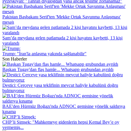
Pezeşkiyan: "Tahran diyalogdan yana ancak teslime zorlanamaz"
Pakistan Başbakanı Şerif'ten 'Mekke Ortak Savunma Anlaşması'
mesajı
Şam’da meydana gelen patlamada 2 kişi hayatını kaybetti, 13 kişi
yaralandı
Trump: "İran'la anlaşma yakında sağlanabilir"
Son Haberler
Başkan Tugay'dan flaş hamle... Whatsapp grubundan ayrıldı
Destici: Çerçeve yasa teklifinin mevcut haliyle kabulünü doğru
bulmuyoruz
BAE'den Hürmüz Boğazı'nda ADNOC gemisine yönelik saldırıya
kınama
CHP’li Şimşek: "Mahkemeye gidenlerin hepsi Kemal Bey’e oy
vermemiş...