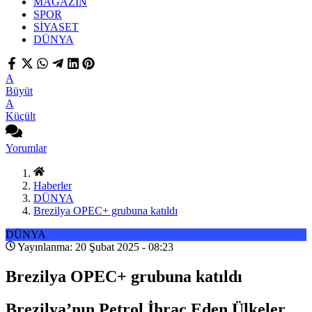
MAGAZİN
SPOR
SİYASET
DÜNYA
A
Büyüt
A
Küçült
Yorumlar
Haberler
DÜNYA
Brezilya OPEC+ grubuna katıldı
DÜNYA
Yayınlanma: 20 Şubat 2025 - 08:23
Brezilya OPEC+ grubuna katıldı
Brezilya’nın Petrol İhraç Eden Ülkeler