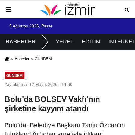
9 Ağustos 2026, Pazar
HABERLER
YEREL
EĞİTİM
İNTERNE
Haberler
GÜNDEM
GÜNDEM
Yayınlanma: 12 Mayıs 2026 - 14:30
Bolu'da BOLSEV Vakfı'nın
şirketine kayyım atandı
Bolu’da, Belediye Başkanı Tanju Özcan’ın
tutuklandığı ‘icbar suretiyle irtikap’