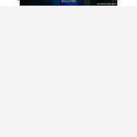
ÇOK OKUNAN HABERLER
6 Ağustos 2026 Güncel Altın Fiyatları
6 Ağustos 2026 Güncel Döviz Kurları
İzmir'de inşaat vurgunu iddiası…
Yüzlerce vatandaş mağdur oldu
YEREL
Yayınlanma: 29 Temmuz 2025 - 10:34
Buca'da cep otoparkları ile
mahalleler nefes alıyor