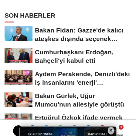
SON HABERLER
Bakan Fidan: Gazze'de kalıcı
ateşkes dışında seçenek
yoktur
Cumhurbaşkanı Erdoğan,
Bahçeli'yi kabul etti
Aydem Perakende, Denizli'deki
iş insanlarını 'enerji'
gündemiyle bir...
Bakan Gürlek, Uğur
Mumcu'nun ailesiyle görüştü
Ertuğrul Özkök ifade vermek
için adliyeye geldi
×
Yorumlar
Yorumlar
Yorumlar