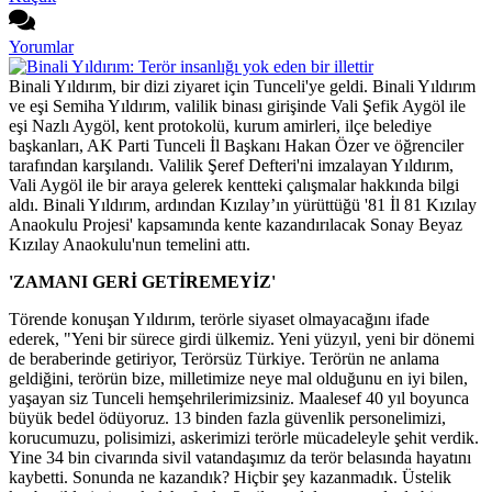
Yorumlar
Binali Yıldırım, bir dizi ziyaret için Tunceli'ye geldi. Binali Yıldırım
ve eşi Semiha Yıldırım, valilik binası girişinde Vali Şefik Aygöl ile
eşi Nazlı Aygöl, kent protokolü, kurum amirleri, ilçe belediye
başkanları, AK Parti Tunceli İl Başkanı Hakan Özer ve öğrenciler
tarafından karşılandı. Valilik Şeref Defteri'ni imzalayan Yıldırım,
Vali Aygöl ile bir araya gelerek kentteki çalışmalar hakkında bilgi
aldı. Binali Yıldırım, ardından Kızılay’ın yürüttüğü '81 İl 81 Kızılay
Anaokulu Projesi' kapsamında kente kazandırılacak Sonay Beyaz
Kızılay Anaokulu'nun temelini attı.
'ZAMANI GERİ GETİREMEYİZ'
Törende konuşan Yıldırım, terörle siyaset olmayacağını ifade
ederek, "Yeni bir sürece girdi ülkemiz. Yeni yüzyıl, yeni bir dönemi
de beraberinde getiriyor, Terörsüz Türkiye. Terörün ne anlama
geldiğini, terörün bize, milletimize neye mal olduğunu en iyi bilen,
yaşayan siz Tunceli hemşehrilerimizsiniz. Maalesef 40 yıl boyunca
büyük bedel ödüyoruz. 13 binden fazla güvenlik personelimizi,
korucumuzu, polisimizi, askerimizi terörle mücadeleyle şehit verdik.
Yine 34 bin civarında sivil vatandaşımız da terör belasında hayatını
kaybetti. Sonunda ne kazandık? Hiçbir şey kazanmadık. Üstelik