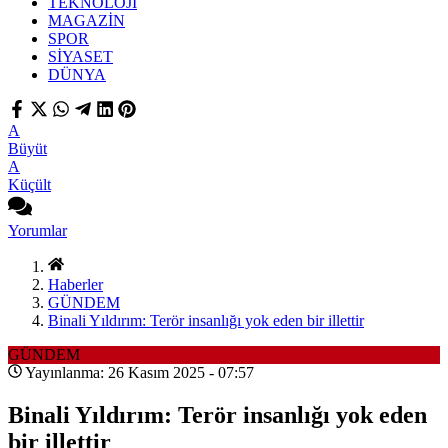
TEKNOLOJİ
MAGAZİN
SPOR
SİYASET
DÜNYA
A
Büyüt
A
Küçült
Yorumlar
Haberler
GÜNDEM
Binali Yıldırım: Terör insanlığı yok eden bir illettir
GÜNDEM
Yayınlanma: 26 Kasım 2025 - 07:57
Binali Yıldırım: Terör insanlığı yok eden
bir illettir