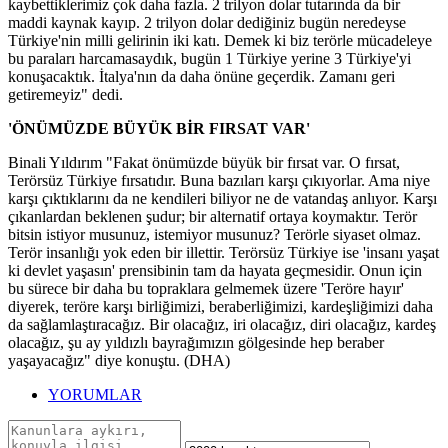
kaybettiklerimiz çok daha fazla. 2 trilyon dolar tutarında da bir
maddi kaynak kayıp. 2 trilyon dolar dediğiniz bugün neredeyse
Türkiye'nin milli gelirinin iki katı. Demek ki biz terörle mücadeleye
bu paraları harcamasaydık, bugün 1 Türkiye yerine 3 Türkiye'yi
konuşacaktık. İtalya'nın da daha önüne geçerdik. Zamanı geri
getiremeyiz" dedi.
'ÖNÜMÜZDE BÜYÜK BİR FIRSAT VAR'
Binali Yıldırım "Fakat önümüzde büyük bir fırsat var. O fırsat,
Terörsüz Türkiye fırsatıdır. Buna bazıları karşı çıkıyorlar. Ama niye
karşı çıktıklarını da ne kendileri biliyor ne de vatandaş anlıyor. Karşı
çıkanlardan beklenen şudur; bir alternatif ortaya koymaktır. Terör
bitsin istiyor musunuz, istemiyor musunuz? Terörle siyaset olmaz.
Terör insanlığı yok eden bir illettir. Terörsüz Türkiye ise 'insanı yaşat
ki devlet yaşasın' prensibinin tam da hayata geçmesidir. Onun için
bu sürece bir daha bu topraklara gelmemek üzere 'Teröre hayır'
diyerek, teröre karşı birliğimizi, beraberliğimizi, kardeşliğimizi daha
da sağlamlaştıracağız. Bir olacağız, iri olacağız, diri olacağız, kardeş
olacağız, şu ay yıldızlı bayrağımızın gölgesinde hep beraber
yaşayacağız" diye konuştu. (DHA)
YORUMLAR