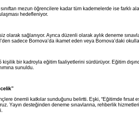
 6. sınıftan mezun öğrencilere kadar tüm kademelerde ise farklı a
 ulaşması hedefleniyor.
z olarak sağlanıyor. Ayrıca düzenli olarak aylık deneme sınavlar
EM’den sadece Bornova’da ikamet eden veya Bornova’daki okullar
ilik bir kadroyla eğitim faaliyetlerini sürdürüyor. Eğitim dışında
anımına sunuldu.
ncelik”
re önemli katkılar sunduğunu belirtti. Eşki, “Eğitimde fırsat e
yoruz. Yayın desteğinden deneme sınavlarına, rehberlik hizmetle
i.