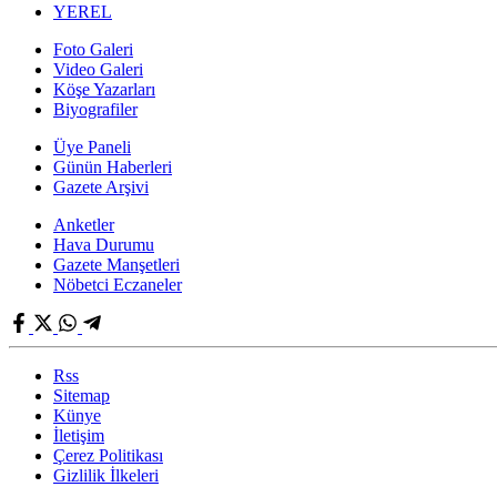
YEREL
Foto Galeri
Video Galeri
Köşe Yazarları
Biyografiler
Üye Paneli
Günün Haberleri
Gazete Arşivi
Anketler
Hava Durumu
Gazete Manşetleri
Nöbetci Eczaneler
Rss
Sitemap
Künye
İletişim
Çerez Politikası
Gizlilik İlkeleri