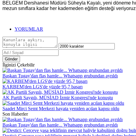
BELGEM Dershanesi Müdürü Süheyla Kayalı, yeni döneme hızlan
mezun sınıflara kadar her kademeden eğitim desteği veriyoru
YORUMLAR
Gönder
İlginizi Çekebilir
Başkan Tugay'dan flaş hamle... Whatsapp grubundan ayrıldı
KARBEM'den LGS'de yüzde 95,7 başarı
AK Partili Saygılı, MÜSİAD İzmir Kongresi'nde konuştu
Saadet Mirci Semt Merkezi hayata yeniden açılan kapısı oldu
Son Haberler
Başkan Tugay'dan flaş hamle... Whatsapp grubundan ayrıldı
Destici: Çerçeve yasa teklifinin mevcut haliyle kabulünü doğru bulm