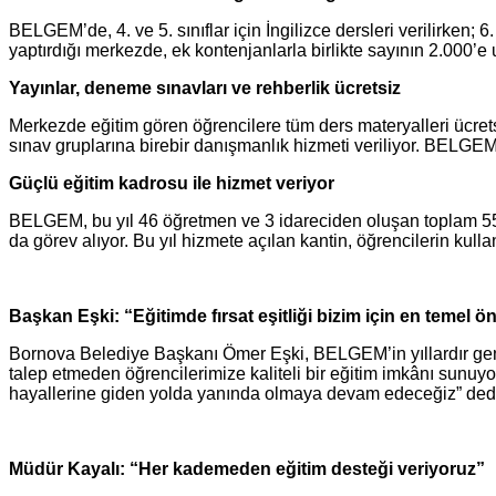
BELGEM’de, 4. ve 5. sınıflar için İngilizce dersleri verilirken;
yaptırdığı merkezde, ek kontenjanlarla birlikte sayının 2.000’e
Yayınlar, deneme sınavları ve rehberlik ücretsiz
Merkezde eğitim gören öğrencilere tüm ders materyalleri ücretsi
sınav gruplarına birebir danışmanlık hizmeti veriliyor. BELG
Güçlü eğitim kadrosu ile hizmet veriyor
BELGEM, bu yıl 46 öğretmen ve 3 idareciden oluşan toplam 55 kiş
da görev alıyor. Bu yıl hizmete açılan kantin, öğrencilerin kull
Başkan Eşki: “Eğitimde fırsat eşitliği bizim için en temel ö
Bornova Belediye Başkanı Ömer Eşki, BELGEM’in yıllardır gençle
talep etmeden öğrencilerimize kaliteli bir eğitim imkânı sunu
hayallerine giden yolda yanında olmaya devam edeceğiz” ded
Müdür Kayalı: “Her kademeden eğitim desteği veriyoruz”