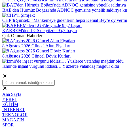
BAE'den Hürmüz Boğazı'nda ADNOC gemisine yönelik saldırıya k
CHP’li Şimşek: "Mahkemeye gidenlerin hepsi Kemal Bey’e oy verme
KARBEM'den LGS'de yüzde 95,7 başarı
Çok Okunan Haberler
8 Ağustos 2026 Güncel Altın Fiyatları
8 Ağustos 2026 Güncel Döviz Kurları
İzmir'de inşaat vurgunu iddiası… Yüzlerce vatandaş mağdur oldu
Ana Sayfa
YEREL
EĞİTİM
İNTERNET
TEKNOLOJİ
MAGAZİN
SPOR