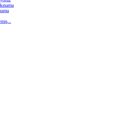
ınama
miş...