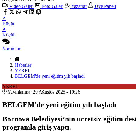
Video Galeri
Foto Galeri
Yazarlar
Üye Paneli
A
Büyüt
A
Küçült
Yorumlar
Haberler
YEREL
BELGEM'de yeni eğitim yılı başladı
YEREL
Yayınlanma: 29 Ağustos 2025 - 10:26
BELGEM'de yeni eğitim yılı başladı
Bornova Belediyesi’nin ücretsiz eğitim d
programla giriş yaptı.