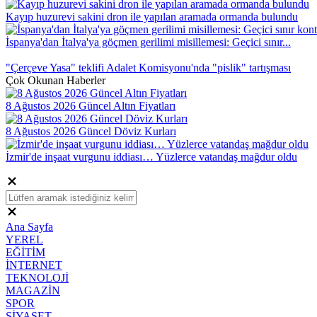
Kayıp huzurevi sakini dron ile yapılan aramada ormanda bulundu
İspanya'dan İtalya'ya göçmen gerilimi misillemesi: Geçici sınır...
"Çerçeve Yasa" teklifi Adalet Komisyonu'nda "pislik" tartışması
Çok Okunan Haberler
8 Ağustos 2026 Güncel Altın Fiyatları
8 Ağustos 2026 Güncel Döviz Kurları
İzmir'de inşaat vurgunu iddiası… Yüzlerce vatandaş mağdur oldu
Ana Sayfa
YEREL
EĞİTİM
İNTERNET
TEKNOLOJİ
MAGAZİN
SPOR
SİYASET