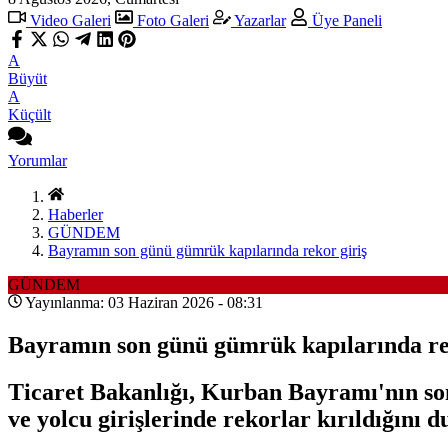
Video Galeri
Foto Galeri
Yazarlar
Üye Paneli
A
Büyüt
A
Küçült
Yorumlar
Haberler
GÜNDEM
Bayramın son günü gümrük kapılarında rekor giriş
GÜNDEM
Yayınlanma: 03 Haziran 2026 - 08:31
Bayramın son günü gümrük kapılarında re
Ticaret Bakanlığı, Kurban Bayramı'nın so
ve yolcu girişlerinde rekorlar kırıldığını 