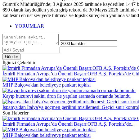
Gümrük Müdürlüğü'nde; 3 Ağustos 2025 tarihinde kaydedilen 1447 binek 
690 olarak kaydedilen yolcu giriş rekoru da 30 Mayıs 2026 tarihinde 4 
kalitesini en üst seviyede tutmaya ve lojistik süreçlerin yanında vat
YORUMLAR
Gönder
İlginizi Çekebilir
İzmirli Firmadan Avrupa’da Önemli Başarı:OFB A.Ş. Portekiz’de Ch
MHP Balçova'dan belediyeye pankart tepkisi
Kayıp huzurevi sakini dron ile yapılan aramada ormanda bulundu
İspanya'dan İtalya'ya göçmen gerilimi misillemesi: Geçici sınır kontroll
Son Haberler
İzmirli Firmadan Avrupa’da Önemli Başarı:OFB A.Ş. Portekiz’de...
MHP Balçova'dan belediyeye pankart tepkisi