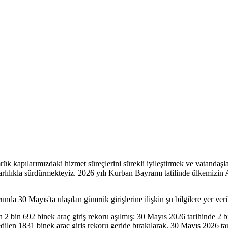
k kapılarımızdaki hizmet süreçlerini sürekli iyileştirmek ve vatandaşları
rarlılıkla sürdürmekteyiz. 2026 yılı Kurban Bayramı tatilinde ülkemizin
nda 30 Mayıs'ta ulaşılan gümrük girişlerine ilişkin şu bilgilere yer veri
 692 binek araç giriş rekoru aşılmış; 30 Mayıs 2026 tarihinde 2 bin 926
1831 binek araç giriş rekoru geride bırakılarak, 30 Mayıs 2026 tarihin