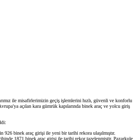
mız ile misafirlerimizin geçiş işlemlerini hızlı, güvenli ve konforlu
 Avrupa'ya açılan kara gümrük kapılarında binek araç ve yolcu giriş
ldi:
 binek araç girişi ile yeni bir tarihi rekora ulaşılmıştır.
de 1871 binek araç girişi ile tarihi rekor tazelenmiştir. Pazarkule