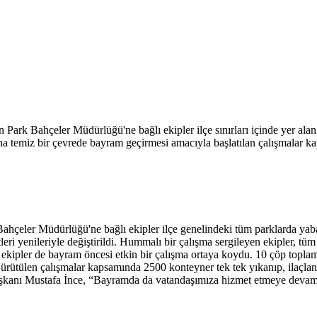
n Park Bahçeler Müdürlüğü'ne bağlı ekipler ilçe sınırları içinde yer ala
aha temiz bir çevrede bayram geçirmesi amacıyla başlatılan çalışmalar k
çeler Müdürlüğü'ne bağlı ekipler ilçe genelindeki tüm parklarda yabani
eri yenileriyle değiştirildi. Hummalı bir çalışma sergileyen ekipler, tü
ı ekipler de bayram öncesi etkin bir çalışma ortaya koydu. 10 çöp topla
r. Yürütülen çalışmalar kapsamında 2500 konteyner tek tek yıkanıp, ilaçl
aşkanı Mustafa İnce, “Bayramda da vatandaşımıza hizmet etmeye devam 