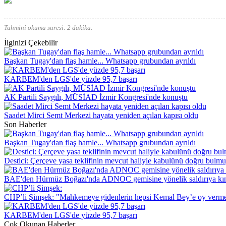
Tahmini okuma suresi: 2 dakika.
İlginizi Çekebilir
Başkan Tugay'dan flaş hamle... Whatsapp grubundan ayrıldı
KARBEM'den LGS'de yüzde 95,7 başarı
AK Partili Saygılı, MÜSİAD İzmir Kongresi'nde konuştu
Saadet Mirci Semt Merkezi hayata yeniden açılan kapısı oldu
Son Haberler
Başkan Tugay'dan flaş hamle... Whatsapp grubundan ayrıldı
Destici: Çerçeve yasa teklifinin mevcut haliyle kabulünü doğru bulm
BAE'den Hürmüz Boğazı'nda ADNOC gemisine yönelik saldırıya k
CHP’li Şimşek: "Mahkemeye gidenlerin hepsi Kemal Bey’e oy verme
KARBEM'den LGS'de yüzde 95,7 başarı
Çok Okunan Haberler