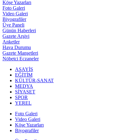
Köşe Yazarları
Foto Galeri
Video Galeri
Biyografiler
Üye Paneli
Günün Haberleri
Gazete Arşivi
Anketler
Hava Durumu
Gazete Manşetleri
Nöbetci Eczaneler
ASAYİŞ
EĞİTİM
KÜLTÜR-SANAT
MEDYA
SİYASET
SPOR
YEREL
Foto Galeri
Video Galeri
Köşe Yazarları
Biyografiler