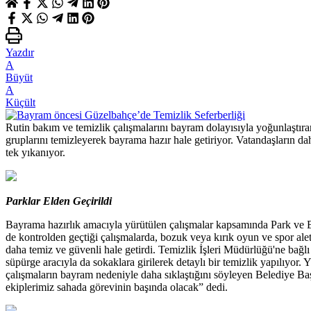
Yazdır
A
Büyüt
A
Küçült
Rutin bakım ve temizlik çalışmalarını bayram dolayısıyla yoğunlaştıra
gruplarını temizleyerek bayrama hazır hale getiriyor. Vatandaşların d
tek yıkanıyor.
Parklar Elden Geçirildi
Bayrama hazırlık amacıyla yürütülen çalışmalar kapsamında Park ve Bah
de kontrolden geçtiği çalışmalarda, bozuk veya kırık oyun ve spor aletl
daha temiz ve güvenli hale getirdi. Temizlik İşleri Müdürlüğü'ne bağl
süpürge aracıyla da sokaklara girilerek detaylı bir temizlik yapılıyo
çalışmaların bayram nedeniyle daha sıklaştığını söyleyen Belediye B
ekiplerimiz sahada görevinin başında olacak” dedi.