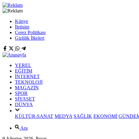
Künye
İletişim
Çerez Politikası
Gizlilik İlkeleri
YEREL
EĞİTİM
İNTERNET
TEKNOLOJİ
MAGAZİN
SPOR
SİYASET
DÜNYA
KÜLTÜR-SANAT
MEDYA
SAĞLIK
EKONOMİ
GÜNDE
Ara
9 Ağustos 2026, Pazar