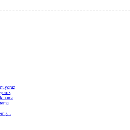
uyoruz
ınama
miş...