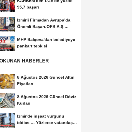
KARBEM'den LGS'de yüzde
95,7 başarı
İzmirli Firmadan Avrupa’da
Önemli Başarı:OFB A.Ş.
Portekiz’de...
MHP Balçova'dan belediyeye
pankart tepkisi
 OKUNAN HABERLER
8 Ağustos 2026 Güncel Altın
Fiyatları
8 Ağustos 2026 Güncel Döviz
Kurları
İzmir'de inşaat vurgunu
iddiası… Yüzlerce vatandaş
mağdur oldu