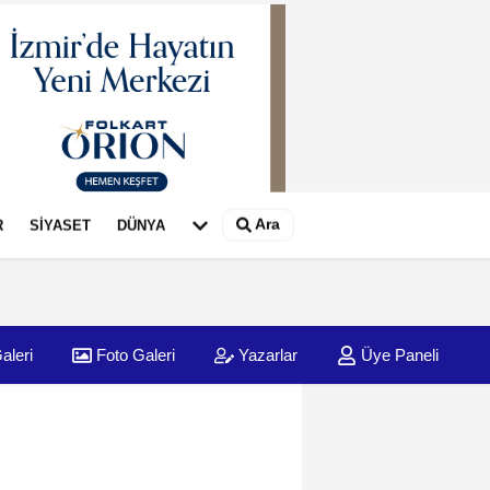
Ara
R
SİYASET
DÜNYA
aleri
Foto Galeri
Yazarlar
Üye Paneli