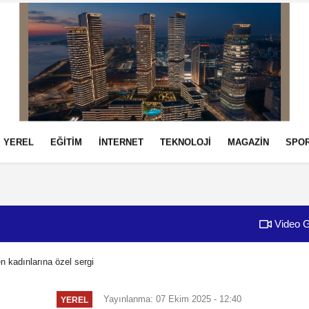
YEREL
EĞİTİM
İNTERNET
TEKNOLOJİ
MAGAZİN
SPO
izlilik İlkeleri
Video G
en kadınlarına özel sergi
Yayınlanma: 07 Ekim 2025 - 12:40
YEREL