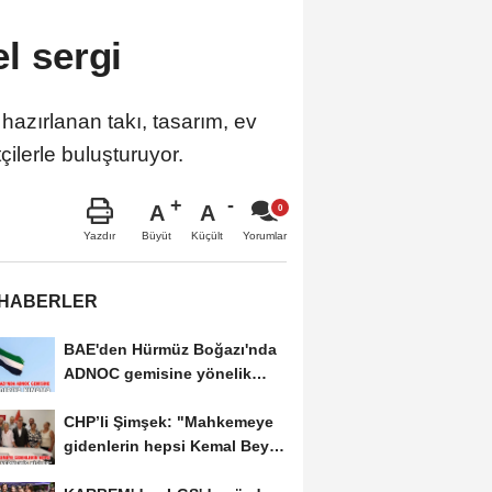
l sergi
hazırlanan takı, tasarım, ev
ilerle buluşturuyor.
A
A
Büyüt
Küçült
Yazdır
Yorumlar
 HABERLER
BAE'den Hürmüz Boğazı'nda
ADNOC gemisine yönelik
saldırıya kınama
CHP’li Şimşek: "Mahkemeye
gidenlerin hepsi Kemal Bey’e
oy vermemiş...