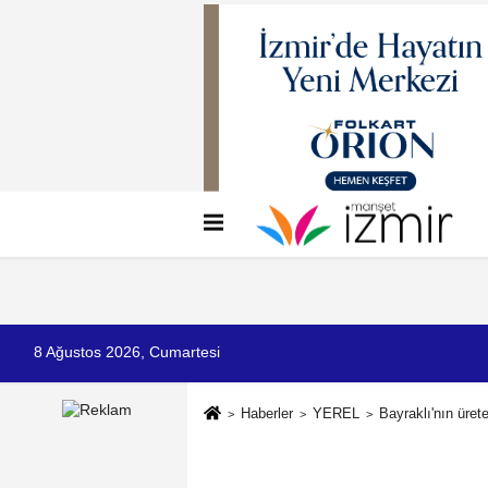
Künye
İletişim
Çerez Politikası
G
8 Ağustos 2026, Cumartesi
Haberler
YEREL
Bayraklı'nın üret