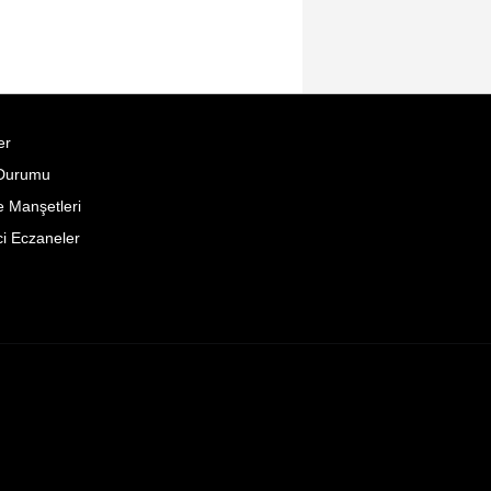
er
Durumu
 Manşetleri
i Eczaneler