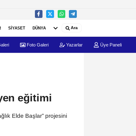
Ara
R
SİYASET
DÜNYA
aleri
Foto Galeri
Yazarlar
Üye Paneli
yen eğitimi
ğlık Elde Başlar” projesini