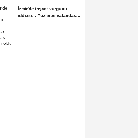
İzmir'de inşaat vurgunu
iddiası… Yüzlerce vatandaş
mağdur oldu