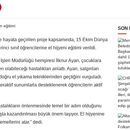
SON
iyle hayata geçirilen proje kapsamında, 15 Ekim Dünya
nci sınıf öğrencilerine el hijyeni eğitimi verildi.
k İşleri Müdürlüğü hemşiresi İlknur Ayan, çocuklara
 olabileceği hastalıkları anlattı. Ayan, salgınları
doğru el yıkama tekniklerinden geçtiğini vurguladı.
nteraktif sunumlarla desteklenerek öğrencilerin aktif
astalıkların önlenmesinde temel bir adım olduğunu
yaşta kazandırılması büyük önem taşıyor. El hijyenine
emellerini atar.” dedi.