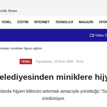
izlilik İlkeleri
YEREL
EĞİTİM
İNTERNET
TEKNOLOJİ
MAGAZİN
SPO
Video G
sinden miniklere hijyen eğitimi
Yayınlanma: 16 Ekim 2025 - 14:51
YEREL
elediyesinden miniklere hij
larda hijyen bilincini artırmak amacıyla yürüttüğü “Sa
sürdürüyor.