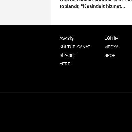
toplandı; “Kesintisiz hizmet
anlayışımızı sürdüreceğiz”
ASAYİŞ
EĞİTİM
KÜLTÜR-SANAT
MEDYA
SİYASET
SPOR
YEREL