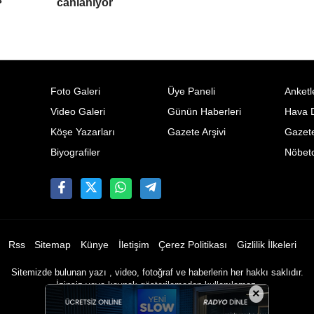
canlanıyor
Foto Galeri
Üye Paneli
Anketl
Video Galeri
Günün Haberleri
Hava 
Köşe Yazarları
Gazete Arşivi
Gazete
Biyografiler
Nöbetc
Rss
Sitemap
Künye
İletişim
Çerez Politikası
Gizlilik İlkeleri
Sitemizde bulunan yazı , video, fotoğraf ve haberlerin her hakkı saklıdır.
İzinsiz veya kaynak gösterilemeden kullanılamaz.
×