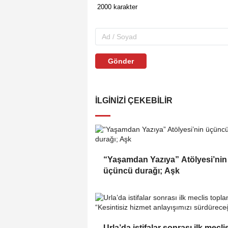
Gönder
İLGINIZI ÇEKEBILIR
“Yaşamdan Yazıya” Atölyesi’nin
üçüncü durağı; Aşk
Urla’da istifalar sonrası ilk mecli