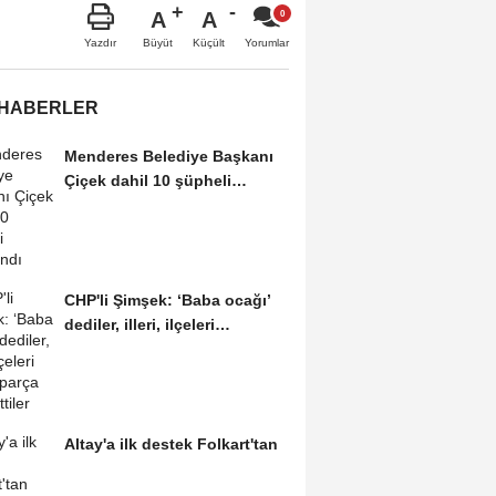
A
A
Büyüt
Küçült
Yazdır
Yorumlar
 HABERLER
Menderes Belediye Başkanı
Çiçek dahil 10 şüpheli
tutuklandı
CHP'li Şimşek: ‘Baba ocağı’
dediler, illeri, ilçeleri
paramparça...
Altay'a ilk destek Folkart'tan