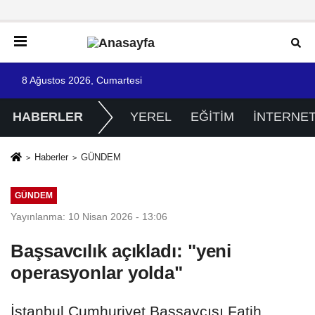
8 Ağustos 2026, Cumartesi
HABERLER
YEREL
EĞİTİM
İNTERNE
Haberler
GÜNDEM
GÜNDEM
Yayınlanma: 10 Nisan 2026 - 13:06
Başsavcılık açıkladı: "yeni
operasyonlar yolda"
İstanbul Cumhuriyet Başsavcısı Fatih