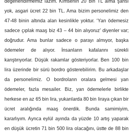
değerlendirmemiz lazım. Kimsenin 20 bin TL alma şansı
yok, asgari ücret 22 bin TL. Ama bizim personelimiz den
47-48 binin altında alan kesinlikle yoktur. ‘Yan ödemesiz
sadece çıplak maaş biz 43 – 44 bin alıyoruz’ diyenler var;
doğrudur. Ama bunlar sadece o parayı almıyor, başka
ödemeler de alıyor. İnsanların kafalarını sürekli
karıştırıyorlar. Düşük rakamlar gösteriyorlar. Ben 100 bin
lira üzerinde bir sürü bordro gösterebilirim. Bu arkadaşlar
da personelimiz. O bordroların oralara gelmesi yan
ödemeler, fazla mesailer. Biz, yan ödemelerle birlikte
herkese en az 65 bin lira, yukarılarda 80 bin liraya çıkan bir
ücret aralığında maaş önerdik. Bunda samimiyim,
kararlıyım. Ayrıca eylül ayında da yüzde 10 artış yaparak
en düşük ücretin 71 bin 500 lira olacağını, üstte de 88 bin