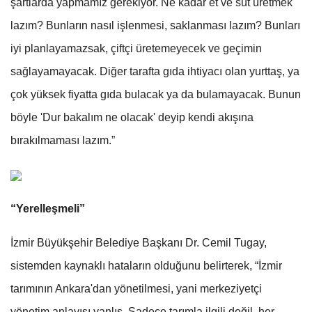
şartlarda yapmamız gerekiyor. Ne kadar et ve süt üretmek
lazım? Bunların nasıl işlenmesi, saklanması lazım? Bunları
iyi planlayamazsak, çiftçi üretemeyecek ve geçimin
sağlayamayacak. Diğer tarafta gıda ihtiyacı olan yurttaş, ya
çok yüksek fiyatta gıda bulacak ya da bulamayacak. Bunun
böyle 'Dur bakalım ne olacak' deyip kendi akışına
bırakılmaması lazım.”
“Yerelleşmeli”
İzmir Büyükşehir Belediye Başkanı Dr. Cemil Tugay,
sistemden kaynaklı hataların olduğunu belirterek, “İzmir
tarımının Ankara'dan yönetilmesi, yani merkeziyetçi
yönetim anlayışı yanlış. Sadece tarımla ilgili değil, her