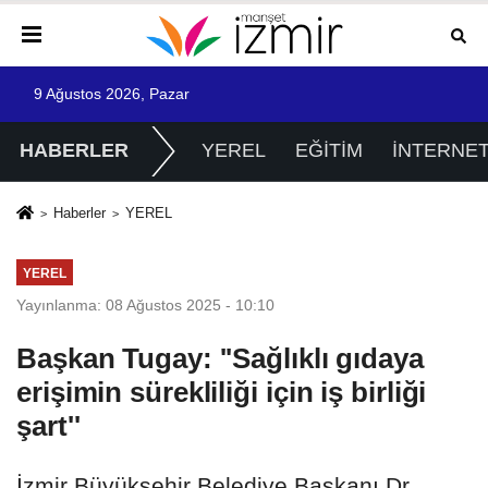
9 Ağustos 2026, Pazar
HABERLER
YEREL
EĞİTİM
İNTERNE
Haberler
YEREL
YEREL
Yayınlanma: 08 Ağustos 2025 - 10:10
Başkan Tugay: ''Sağlıklı gıdaya
erişimin sürekliliği için iş birliği
şart''
İzmir Büyükşehir Belediye Başkanı Dr.