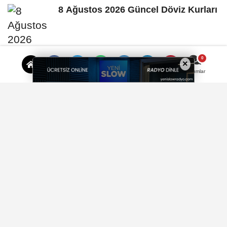
8 Ağustos 2026 Güncel Döviz Kurları
×
Yorumlar
İzmir'de inşaat vurgunu iddiası…
Yüzlerce vatandaş mağdur oldu