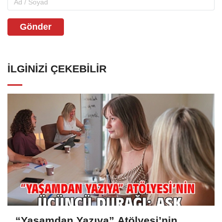
Gönder
İLGINIZI ÇEKEBILIR
“Yaşamdan Yazıya” Atölyesi’nin