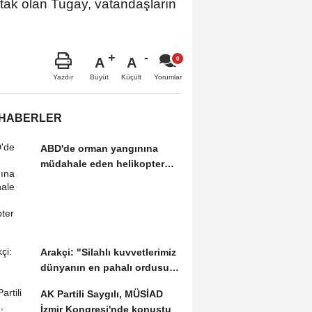
tak olan Tugay, vatandaşların
A
A
Büyüt
Küçült
Yazdır
Yorumlar
 HABERLER
ABD'de orman yangınına
müdahale eden helikopter
düştü
Arakçi: "Silahlı kuvvetlerimiz
dünyanın en pahalı ordusuna
karşı...
AK Partili Saygılı, MÜSİAD
İzmir Kongresi'nde konuştu