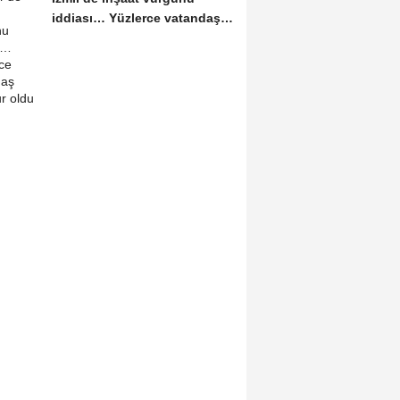
iddiası… Yüzlerce vatandaş
mağdur oldu