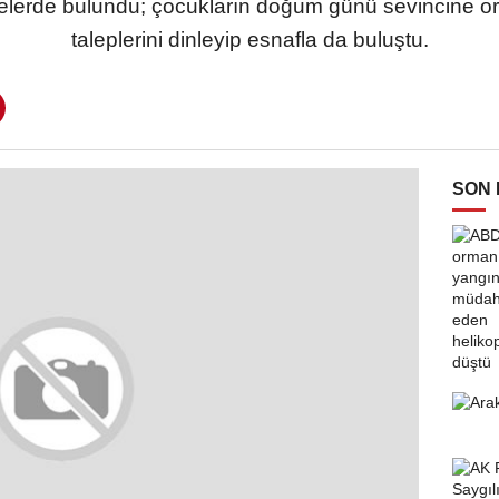
elerde bulundu; çocukların doğum günü sevincine or
taleplerini dinleyip esnafla da buluştu.
SON