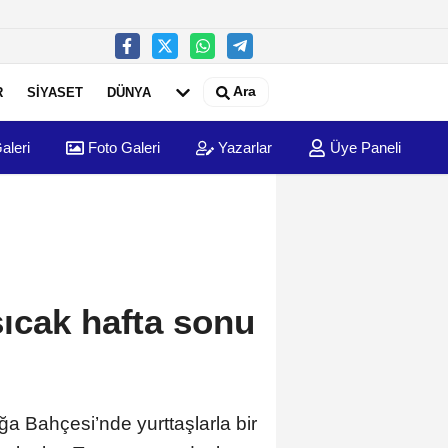
Ara
R
SİYASET
DÜNYA
aleri
Foto Galeri
Yazarlar
Üye Paneli
ıcak hafta sonu
a Bahçesi’nde yurttaşlarla bir