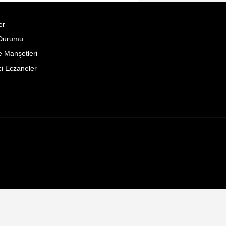
er
Durumu
 Manşetleri
i Eczaneler