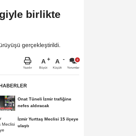
iyle birlikte
rüyüşü gerçekleştirildi.
A
A
Büyüt
Küçült
Yazdır
Yorumlar
 HABERLER
Onat Tüneli İzmir trafiğine
nefes aldıracak
İzmir Yurttaş Meclisi 15 ilçeye
ulaştı