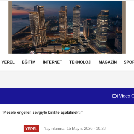
YEREL
EĞİTİM
İNTERNET
TEKNOLOJİ
MAGAZİN
SPO
izlilik İlkeleri
Video G
"Mesele engelleri sevgiyle birlikte aşabilmektir"
Yayınlanma: 15 Mayıs 2026 - 10:28
YEREL