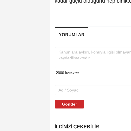
kadar güçlü olduğunu hep birlikte
YORUMLAR
Gönder
İLGINIZI ÇEKEBILIR