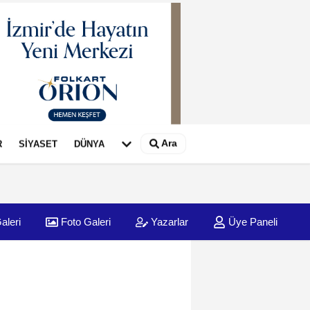
Ara
R
SİYASET
DÜNYA
aleri
Foto Galeri
Yazarlar
Üye Paneli