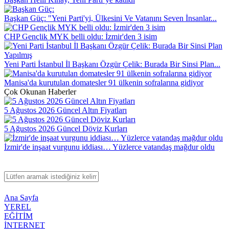
Başkan Güç: "Yeni Parti'yi, Ülkesini Ve Vatanını Seven İnsanlar...
CHP Gençlik MYK belli oldu: İzmir'den 3 isim
Yeni Parti İstanbul İl Başkanı Özgür Çelik: Burada Bir Sinsi Plan...
Manisa'da kurutulan domatesler 91 ülkenin sofralarına gidiyor
Çok Okunan Haberler
5 Ağustos 2026 Güncel Altın Fiyatları
5 Ağustos 2026 Güncel Döviz Kurları
İzmir'de inşaat vurgunu iddiası… Yüzlerce vatandaş mağdur oldu
Ana Sayfa
YEREL
EĞİTİM
İNTERNET