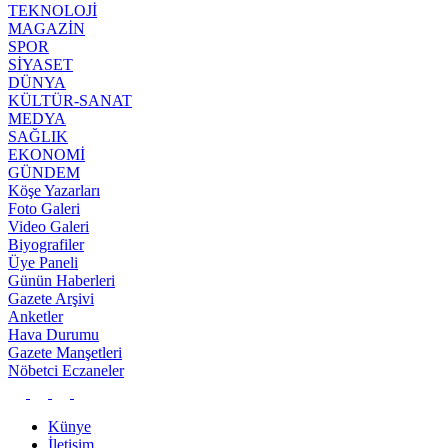
TEKNOLOJİ
MAGAZİN
SPOR
SİYASET
DÜNYA
KÜLTÜR-SANAT
MEDYA
SAĞLIK
EKONOMİ
GÜNDEM
Köşe Yazarları
Foto Galeri
Video Galeri
Biyografiler
Üye Paneli
Günün Haberleri
Gazete Arşivi
Anketler
Hava Durumu
Gazete Manşetleri
Nöbetci Eczaneler
Künye
İletişim