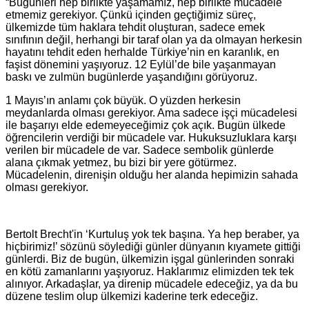
“Bugünleri hep birlikte yaşamamız, hep birlikte mücadele
etmemiz gerekiyor. Çünkü içinden geçtiğimiz süreç,
ülkemizde tüm haklara tehdit oluşturan, sadece emek
sınıfının değil, herhangi bir taraf olan ya da olmayan herkesin
hayatını tehdit eden herhalde Türkiye’nin en karanlık, en
faşist dönemini yaşıyoruz. 12 Eylül’de bile yaşanmayan
baskı ve zulmün bugünlerde yaşandığını görüyoruz.
1 Mayıs’ın anlamı çok büyük. O yüzden herkesin
meydanlarda olması gerekiyor. Ama sadece işçi mücadelesi
ile başarıyı elde edemeyeceğimiz çok açık. Bugün ülkede
öğrencilerin verdiği bir mücadele var. Hukuksuzluklara karşı
verilen bir mücadele de var. Sadece sembolik günlerde
alana çıkmak yetmez, bu bizi bir yere götürmez.
Mücadelenin, direnişin olduğu her alanda hepimizin sahada
olması gerekiyor.
Bertolt Brecht'in ‘Kurtuluş yok tek başına. Ya hep beraber, ya
hiçbirimiz!’ sözünü söylediği günler dünyanın kıyamete gittiği
günlerdi. Biz de bugün, ülkemizin işgal günlerinden sonraki
en kötü zamanlarını yaşıyoruz. Haklarımız elimizden tek tek
alınıyor. Arkadaşlar, ya direnip mücadele edeceğiz, ya da bu
düzene teslim olup ülkemizi kaderine terk edeceğiz.