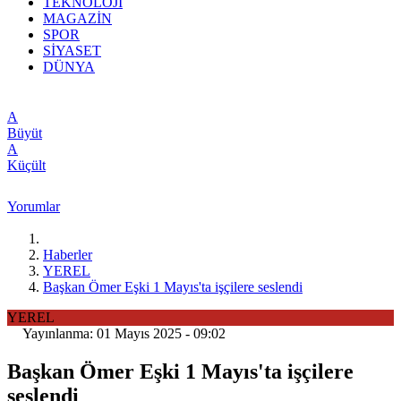
TEKNOLOJİ
MAGAZİN
SPOR
SİYASET
DÜNYA
A
Büyüt
A
Küçült
Yorumlar
Haberler
YEREL
Başkan Ömer Eşki 1 Mayıs'ta işçilere seslendi
YEREL
Yayınlanma: 01 Mayıs 2025 - 09:02
Başkan Ömer Eşki 1 Mayıs'ta işçilere
seslendi