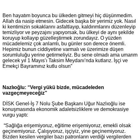
Ben hayatım boyunca bu ülkeden gitmeyi hiç düşünmedim.
Allah da nasip etmesin. Gidecek başka bir yerimiz yok. Nasıl
ki kentimizin sokaklarını asfaltlayıp, kaldırımlarını düzenleyip
temizliyor ve peyzajını yapıyorsak, bu ülkeyi de aynı şekilde
koruyup kollayıp güzelleştirmek zorundayız. O yüzden
mücadelemiz çok anlamlı, bu günler son derece önemli.
Hepimiz bunun ciddiyetine varmalı ve üzerimize düşen
sorumluluğu yerine getirmeliyiz. Bu sene olmadı ama umarım
gelecek yıl 1 Mayıs’ı Taksim Meydanı’nda kutlarız. İşçi ve
Emekçi Bayramınız kutlu olsun”
Nazlıoğlu: “Vergi yükü bizde, mücadeleden
vazgeçmeyeceğiz”
DİSK Genel-İş 7 Nolu Şube Başkanı Uğur Nazlıoğlu ise
konuşmasında ekonomik adaletsizliklere ve demokrasiye
vurgu yaptı:
“Sağlığa erişemiyoruz, eğitime erişemiyoruz, emekli olsak
geçinemiyoruz. Çalışıyoruz, işçiyiz, yine geçinemiyoruz.
Bizden kesilen vergiler bazı patronların verdiği vergilerden