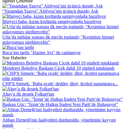
İlginizi Çekebilir
“Yaşamdan Yazıya” Atölyesi’nin üçüncü durağı; Aşk
İtfaiyeci baba, kızını kortlarda şampiyonluğa hazırlıyor
Urla’da istifalar sonrası ilk meclis toplandı; “Kesintisiz hizmet
anlayışımızı sürdüreceğiz”
Buca’nın tarihi "Hazine Avı" ile canlanıyor
Son Haberler
Menderes Belediye Başkanı Çiçek dahil 10 şüpheli tutuklandı
CHP'li Şimşek: ‘Baba ocağı’ dediler, illeri, ilçeleri paramparça...
Altay'a ilk destek Folkart'tan
Başkan Güç: “İzmir’de Halkın İradesi Yeni Parti’de Buluşuyor”
Ahbap Derneği'nin faaliyetleri durduruldu, yönetimine kayyım
atandı