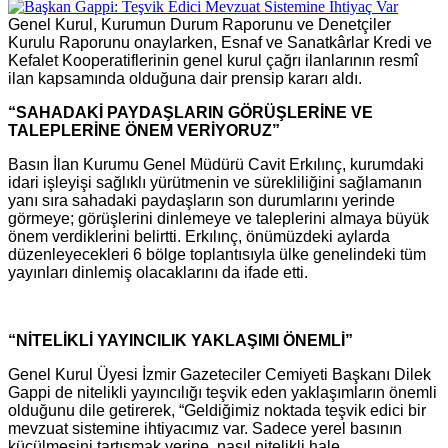
Genel Kurul, Kurumun Durum Raporunu ve Denetçiler
Kurulu Raporunu onaylarken, Esnaf ve Sanatkârlar Kredi ve
Kefalet Kooperatiflerinin genel kurul çağrı ilanlarının resmî
ilan kapsamında olduğuna dair prensip kararı aldı.
“SAHADAKİ PAYDAŞLARIN GÖRÜŞLERİNE VE
TALEPLERİNE ÖNEM VERİYORUZ”
Basın İlan Kurumu Genel Müdürü Cavit Erkılınç, kurumdaki
idari işleyişi sağlıklı yürütmenin ve sürekliliğini sağlamanın
yanı sıra sahadaki paydaşların son durumlarını yerinde
görmeye; görüşlerini dinlemeye ve taleplerini almaya büyük
önem verdiklerini belirtti. Erkılınç, önümüzdeki aylarda
düzenleyecekleri 6 bölge toplantısıyla ülke genelindeki tüm
yayınları dinlemiş olacaklarını da ifade etti.
“NİTELİKLİ YAYINCILIK YAKLAŞIMI ÖNEMLİ”
Genel Kurul Üyesi İzmir Gazeteciler Cemiyeti Başkanı Dilek
Gappi de nitelikli yayıncılığı teşvik eden yaklaşımların önemli
olduğunu dile getirerek, “Geldiğimiz noktada teşvik edici bir
mevzuat sistemine ihtiyacımız var. Sadece yerel basının
küçülmesini tartışmak yerine, nasıl nitelikli hale