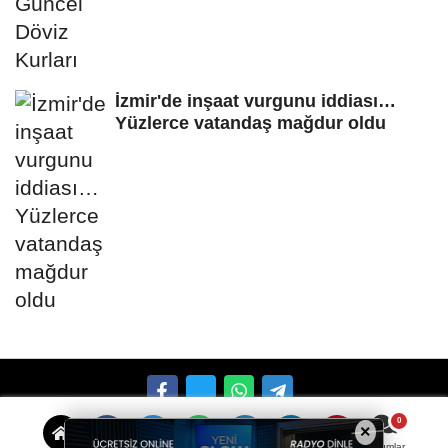
İzmir'de inşaat vurgunu iddiası…
Yüzlerce vatandaş mağdur oldu
×
Künye
İletişim
Çerez Politikası
Gizlilik İlkeleri
Yorumlar