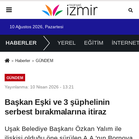
10 Ağustos 2026, Pazartesi
HABERLER
YEREL
EĞİTİM
İNTERNE
Haberler
GÜNDEM
GÜNDEM
Yayınlanma: 10 Nisan 2026 - 13:21
Başkan Eşki ve 3 şüphelinin
serbest bırakmalarına itiraz
Uşak Belediye Başkanı Özkan Yalım ile
ilişkisi olduğu öne sürülen A.A.'nın Bornova