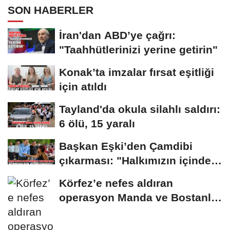
SON HABERLER
İran'dan ABD’ye çağrı:
"Taahhütlerinizi yerine getirin"
Konak’ta imzalar fırsat eşitliği
için atıldı
Tayland'da okula silahlı saldırı:
6 ölü, 15 yaralı
Başkan Eşki’den Çamdibi
çıkarması: "Halkımızın içinde,
Bornova’nın...
Körfez’e nefes aldıran
operasyon Manda ve Bostanlı
temizlendi