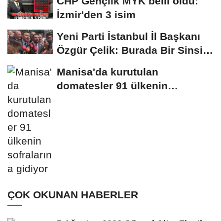
CHP Gençlik MYK belli oldu:
İzmir'den 3 isim
Yeni Parti İstanbul İl Başkanı
Özgür Çelik: Burada Bir Sinsi
Plan...
Manisa'da kurutulan
domatesler 91 ülkenin
sofralarına gidiyor
ÇOK OKUNAN HABERLER