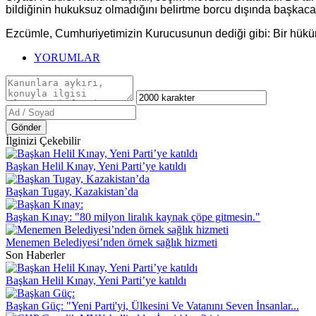
bildiğinin hukuksuz olmadığını belirtme borcu dışında başkaca
Ezcümle, Cumhuriyetimizin Kurucusunun dediği gibi: Bir hüküme
YORUMLAR
Gönder
İlginizi Çekebilir
Başkan Helil Kınay, Yeni Parti’ye katıldı
Başkan Tugay, Kazakistan’da
Başkan Kınay: "80 milyon liralık kaynak çöpe gitmesin."
Menemen Belediyesi’nden örnek sağlık hizmeti
Son Haberler
Başkan Helil Kınay, Yeni Parti’ye katıldı
Başkan Güç: "Yeni Parti'yi, Ülkesini Ve Vatanını Seven İnsanlar...