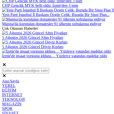
CHP Gençlik MYK belli oldu: İzmir'den 3 isim
Yeni Parti İstanbul İl Başkanı Özgür Çelik: Burada Bir Sinsi Plan...
Manisa'da kurutulan domatesler 91 ülkenin sofralarına gidiyor
Çok Okunan Haberler
5 Ağustos 2026 Güncel Altın Fiyatları
5 Ağustos 2026 Güncel Döviz Kurları
İzmir'de inşaat vurgunu iddiası… Yüzlerce vatandaş mağdur oldu
Ana Sayfa
YEREL
EĞİTİM
İNTERNET
TEKNOLOJİ
MAGAZİN
SPOR
SİYASET