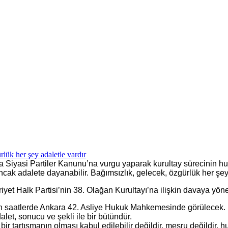
Siyasi Partiler Kanunu’na vurgu yaparak kurultay sürecinin hu
ncak adalete dayanabilir. Bağımsızlık, gelecek, özgürlük her şey 
et Halk Partisi’nin 38. Olağan Kurultayı’na ilişkin davaya yöne
yen saatlerde Ankara 42. Asliye Hukuk Mahkemesinde görülecek. 
let, sonucu ve şekli ile bir bütündür.
 bir tartışmanın olması kabul edilebilir değildir, meşru değildir,