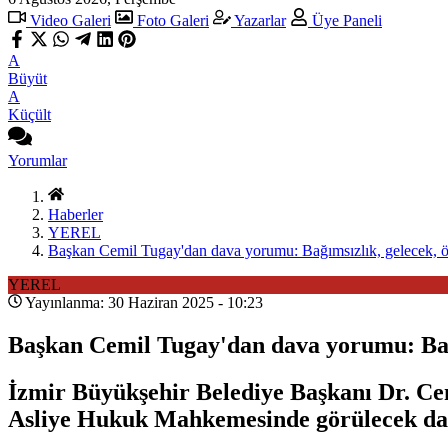
Video Galeri
Foto Galeri
Yazarlar
Üye Paneli
A
Büyüt
A
Küçült
Yorumlar
Haberler
YEREL
Başkan Cemil Tugay'dan dava yorumu: Bağımsızlık, gelecek, öz
YEREL
Yayınlanma: 30 Haziran 2025 - 10:23
Başkan Cemil Tugay'dan dava yorumu: Bağım
İzmir Büyükşehir Belediye Başkanı Dr. Cem
Asliye Hukuk Mahkemesinde görülecek dava