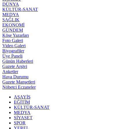
DÜNYA
KÜLTÜR-SANAT
MEDYA
SAĞLIK
EKONOMİ
GÜNDEM
Köşe Yazarları
Foto Galeri
Video Galeri
Biyografiler
Üye Paneli
Günün Haberleri
Gazete Arşivi
Anketler
Hava Durumu
Gazete Manşetleri
Nöbetci Eczaneler
ASAYİŞ
EĞİTİM
KÜLTÜR-SANAT
MEDYA
SİYASET
SPOR
YEREL