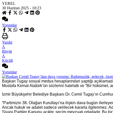
YEREL
30 Haziran 2025 - 10:23
Yorumlar
Yazdır
A
Büyüt
A
Küçült
Yorumlar
Başkan Tugay sosyal medya hesaplarından yaptığı açıklamada 
Mustafa Kemal Atatürk’ün sözlerini hatırlattı ve “Bir hükümet, a
İzmir Büyükşehir Belediye Başkanı Dr. Cemil Tugay’ın Cumhuriy
“Partimizin 38. Olağan Kurultayı’na ilişkin dava bugün ilerle
Ancak hukuk ve adalet sadece verilecek kararla ilgilenmez. Ada
Siyasi Partiler Kanunu açıktır, seçim mevzuatı ortadadır. Bu tür