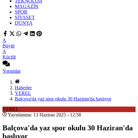
TEKNOLOJİ
MAGAZİN
SPOR
SİYASET
DÜNYA
A
Büyüt
A
Küçült
Yorumlar
Haberler
YEREL
Balçova'da yaz spor okulu 30 Haziran'da başlıyor
YEREL
Yayınlanma: 13 Haziran 2025 - 12:58
Balçova'da yaz spor okulu 30 Haziran'da
başlıyor