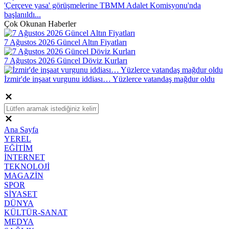
'Çerçeve yasa' görüşmelerine TBMM Adalet Komisyonu'nda
başlanıldı...
Çok Okunan Haberler
7 Ağustos 2026 Güncel Altın Fiyatları
7 Ağustos 2026 Güncel Döviz Kurları
İzmir'de inşaat vurgunu iddiası… Yüzlerce vatandaş mağdur oldu
Ana Sayfa
YEREL
EĞİTİM
İNTERNET
TEKNOLOJİ
MAGAZİN
SPOR
SİYASET
DÜNYA
KÜLTÜR-SANAT
MEDYA