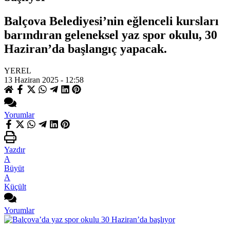
Balçova Belediyesi’nin eğlenceli kursları
barındıran geleneksel yaz spor okulu, 30
Haziran’da başlangıç yapacak.
YEREL
13 Haziran 2025 - 12:58
Yorumlar
Yazdır
A
Büyüt
A
Küçült
Yorumlar