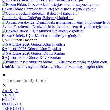
Çocuklar boyadı, bir can dost yeni yuvasına kavuştu
Bakan Fidan: Gazze'de kalıcı ateşkes dışında seçenek yoktur
Cumhurbaşkanı Erdoğan, Bahçeli'yi kabul etti
Aydem Perakende, Denizli'deki iş insanlarını 'enerji' gündemiyle bir...
Bakan Gürlek, Uğur Mumcu'nun ailesiyle görüştü
Çok Okunan Haberler
6 Ağustos 2026 Güncel Altın Fiyatları
6 Ağustos 2026 Güncel Döviz Kurları
İzmir'de inşaat vurgunu iddiası… Yüzlerce vatandaş mağdur oldu
Ana Sayfa
YEREL
EĞİTİM
İNTERNET
TEKNOLOJİ