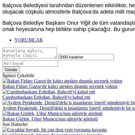
Balçova Belediyesi tarafından düzenlenen etkinlikte, he
oluşacak coşkulu atmosferle Balçova’da adeta milli ma
Balçova Belediye Başkanı Onur Yiğit de tüm vatandaşla
ortak heyecanına hep birlikte sahip çıkacağız. Bu guru
YORUMLAR
Gönder
İlginizi Çekebilir
Bakan Fidan: Gazze'de kalıcı ateşkes dışında seçenek yoktur
Cumhurbaşkanı Erdoğan, Bahçeli'yi kabul etti
Aydem Perakende, Denizli'deki iş insanlarını 'enerji' gündemiyle bir a
Bakan Gürlek, Uğur Mumcu'nun ailesiyle görüştü
Son Haberler