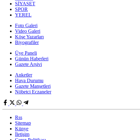
SİYASET
SPOR
YEREL
Foto Galeri
Video Galeri
Köşe Yazarları
Biyografiler
Üye Paneli
Günün Haberleri
Gazete Arşivi
Anketler
Hava Durumu
Gazete Manşetleri
Nöbetci Eczaneler
Rss
Sitemap
Künye
İletişim
Çerez Politikası