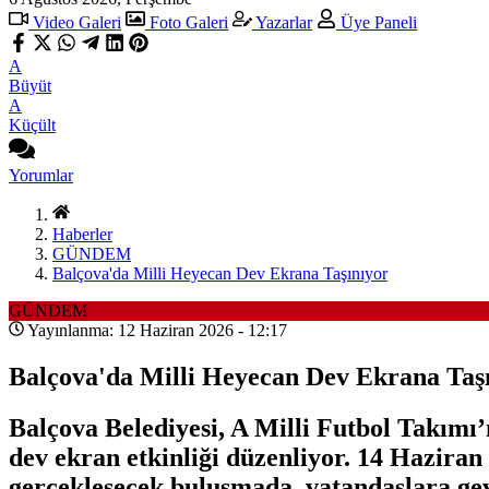
Video Galeri
Foto Galeri
Yazarlar
Üye Paneli
A
Büyüt
A
Küçült
Yorumlar
Haberler
GÜNDEM
Balçova'da Milli Heyecan Dev Ekrana Taşınıyor
GÜNDEM
Yayınlanma: 12 Haziran 2026 - 12:17
Balçova'da Milli Heyecan Dev Ekrana Taş
Balçova Belediyesi, A Milli Futbol Takımı’n
dev ekran etkinliği düzenliyor. 14 Hazira
gerçekleşecek buluşmada, vatandaşlara gev