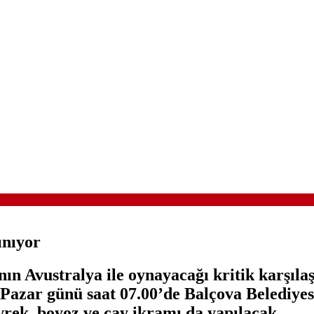
ınıyor
ın Avustralya ile oynayacağı kritik karşıla
n Pazar günü saat 07.00’de Balçova Belediy
rek, boyoz ve çay ikramı da yapılacak.