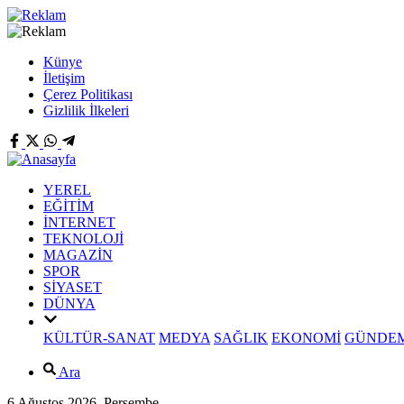
Künye
İletişim
Çerez Politikası
Gizlilik İlkeleri
YEREL
EĞİTİM
İNTERNET
TEKNOLOJİ
MAGAZİN
SPOR
SİYASET
DÜNYA
KÜLTÜR-SANAT
MEDYA
SAĞLIK
EKONOMİ
GÜNDE
Ara
6 Ağustos 2026, Perşembe