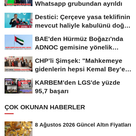
Whatsapp grubundan ayrıldı
Destici: Çerçeve yasa teklifinin
mevcut haliyle kabulünü doğru
bulmuyoruz
BAE'den Hürmüz Boğazı'nda
ADNOC gemisine yönelik
saldırıya kınama
CHP’li Şimşek: "Mahkemeye
gidenlerin hepsi Kemal Bey’e
oy vermemiş...
KARBEM'den LGS'de yüzde
95,7 başarı
ÇOK OKUNAN HABERLER
8 Ağustos 2026 Güncel Altın Fiyatları