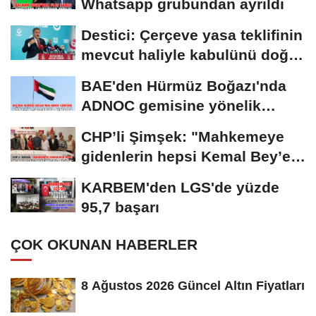
Whatsapp grubundan ayrıldı
Destici: Çerçeve yasa teklifinin
mevcut haliyle kabulünü doğru
bulmuyoruz
BAE'den Hürmüz Boğazı'nda
ADNOC gemisine yönelik
saldırıya kınama
CHP’li Şimşek: "Mahkemeye
gidenlerin hepsi Kemal Bey’e
oy vermemiş...
KARBEM'den LGS'de yüzde
95,7 başarı
ÇOK OKUNAN HABERLER
8 Ağustos 2026 Güncel Altın Fiyatları