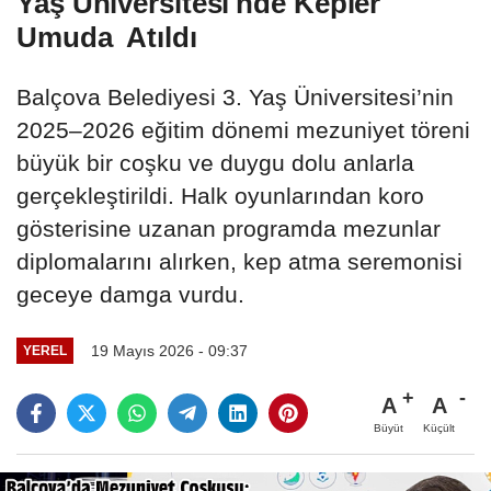
Yaş Üniversitesi'nde Kepler
Umuda Atıldı
Balçova Belediyesi 3. Yaş Üniversitesi’nin
2025–2026 eğitim dönemi mezuniyet töreni
büyük bir coşku ve duygu dolu anlarla
gerçekleştirildi. Halk oyunlarından koro
gösterisine uzanan programda mezunlar
diplomalarını alırken, kep atma seremonisi
geceye damga vurdu.
19 Mayıs 2026 - 09:37
YEREL
A
A
Büyüt
Küçült