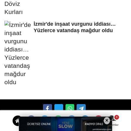
İzmir'de inşaat vurgunu iddiası…
Yüzlerce vatandaş mağdur oldu
×
Künye
İletişim
Çerez Politikası
Gizlilik İlkeleri
Yorumlar