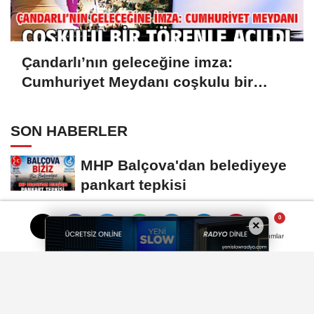
Çandarlı’nın geleceğine imza:
Cumhuriyet Meydanı coşkulu bir
törenle açıldı
SON HABERLER
MHP Balçova'dan belediyeye
pankart tepkisi
Kayıp huzurevi sakini dron ile
×
yapılan aramada ormanda
Yorumlar
Yorumlar
bulundu
İspanya'dan İtalya'ya göçmen
gerilimi misillemesi: Geçici
sınır...