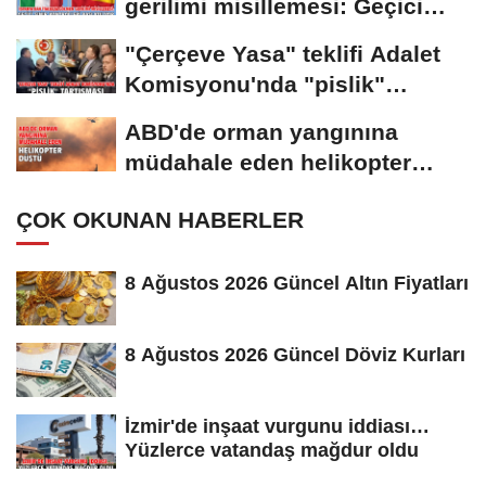
gerilimi misillemesi: Geçici
sınır...
"Çerçeve Yasa" teklifi Adalet
Komisyonu'nda "pislik"
tartışması
ABD'de orman yangınına
müdahale eden helikopter
düştü
ÇOK OKUNAN HABERLER
8 Ağustos 2026 Güncel Altın Fiyatları
8 Ağustos 2026 Güncel Döviz Kurları
İzmir'de inşaat vurgunu iddiası…
Yüzlerce vatandaş mağdur oldu